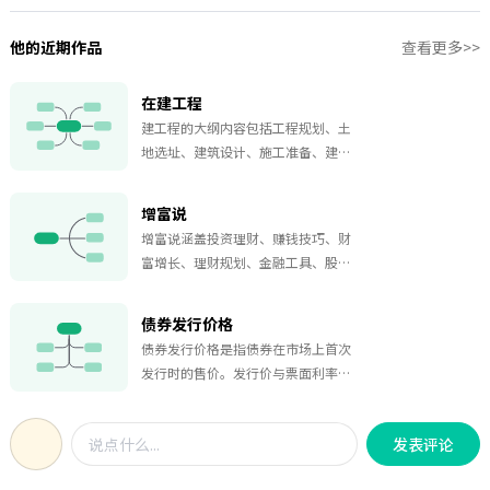
他的近期作品
查看更多>>
在建工程
建工程的大纲内容包括工程规划、土
地选址、建筑设计、施工准备、建筑
材料、施工管理、安全保障、质量控
制、成本控制以及进度管理。
增富说
增富说涵盖投资理财、赚钱技巧、财
富增长、理财规划、金融工具、股票
投资、创业致富、资产管理和保险策
略等内容。
债券发行价格
债券发行价格是指债券在市场上首次
发行时的售价。发行价与票面利率和
到期收益率相关，可以影响债券的定
价。在债券市场上，溢价表示发行价
发表评论
格高于面值，贴水表示发行价格低于
面值。好坏转换是指债券发行时的市