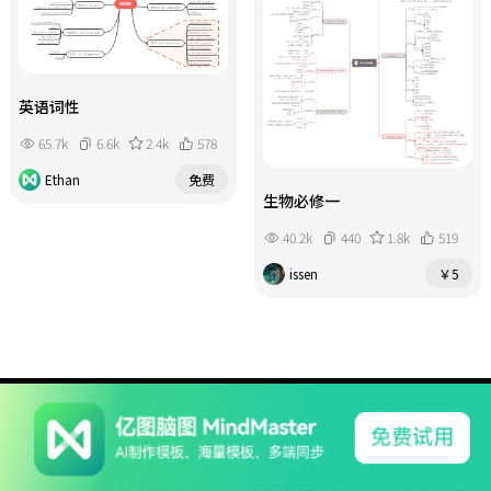
英语词性
65.7k
6.6k
2.4k
578
Ethan
免费
生物必修一
40.2k
440
1.8k
519
issen
￥5