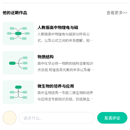
他的近期作品
查看更多>>
人教版高中物理电与磁
人教版高中物理电与磁部分所有公
式，以及公式之间的关系图解，知识
点详细，适合提前进行预习或者复习
考试使用，欢迎大家收藏下载
物质结构
高中化学必修一物质的结构全章知识
点总结 梳理各类元素的关系以及最常
用的元素周期律 帮助你完成预习和复
习，赶紧收藏起来吧
微生物的培养与应用
高中生物选秀一专题二微生物的培养
与应用全专题知识总结，包括微生物
的实验室培养、土壤中分解尿素和分
解纤维素的微生物的分离。内容详
发表评论
细，干货满满，欢迎大家收藏购买！