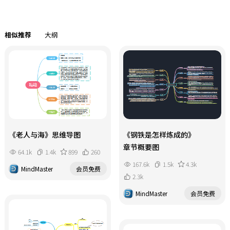
相似推荐
大纲
《老人与海》思维导图
《钢铁是怎样炼成的》
章节概要图
64.1k
1.4k
899
260
167.6k
1.5k
4.3k
MindMaster
会员免费
2.3k
MindMaster
会员免费