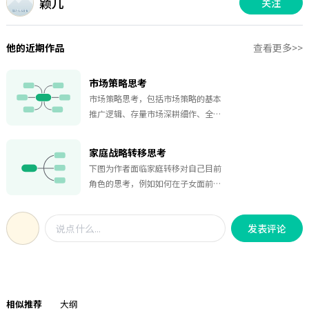
颖儿
关注
他的近期作品
查看更多>>
市场策略思考
市场策略思考，包括市场策略的基本
推广逻辑、存量市场深耕细作、全国
省份赋能三个方面，还是非常详细
的。
家庭战略转移思考
下图为作者面临家庭转移对自己目前
角色的思考，例如如何在子女面前扮
演好母亲的角色、如何在公司中做一
位优秀的员工、如何做好一个家的女
发表评论
主人，值得各位女性朋友参考借鉴。
相似推荐
大纲