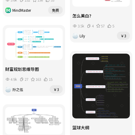
MindMaster
免费
怎么美白？
3.5k
4
57
5
Lily
￥3
财富规划思维导图
4.9k
27
163
15
孙之伍
￥3
篮球大纲