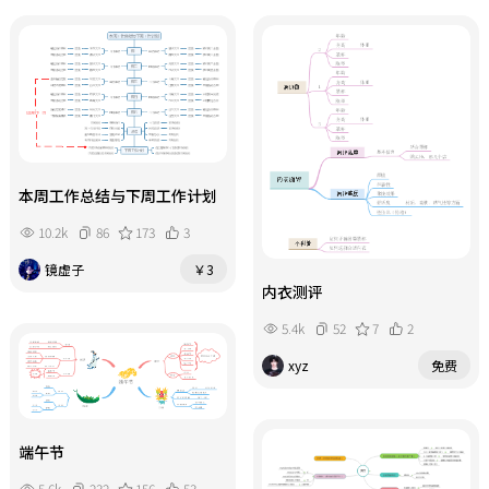
本周工作总结与下周工作计划
10.2k
86
173
3
镜虚子
￥3
内衣测评
5.4k
52
7
2
xyz
免费
端午节
5.6k
232
156
53