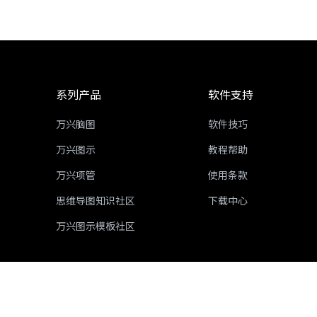
系列产品
软件支持
万兴脑图
软件技巧
万兴图示
教程帮助
万兴项管
使用条款
思维导图知识社区
下载中心
万兴图示模板社区
ICP备16029015号