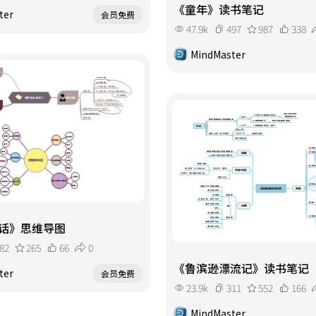
《童年》读书笔记
ter
会员免费
47.9k
497
987
338
MindMaster
话》思维导图
82
265
66
0
《鲁滨逊漂流记》读书笔记
ter
会员免费
23.9k
311
552
166
MindMaster