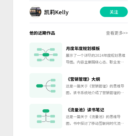
凯莉Kelly
关注
他的近期作品
查看更多>>
月度年度规划模板
展示了一个详尽的2024年度规划思维
导图。内容主要围绕心态、职业发展
和个人成长三大方面展开。在心态部
分，强调了保持平稳心态的重要性，
《营销管理》大纲
并建议通过沉下心做事来耕耘并期待
这是一篇关于《营销管理》的思维导
收获。职业发展方面，规划涵盖了寻
图，该书系统地介绍了营销管理的各
找工作、提升专业技能以及制定职业
个方面，包括理解营销管理、抓住营
规划等多个方面。个人成长部分则涵
销视野、联结顾客、创建强有力的品
盖了学习、健康、外貌管理等多个方
《流量池》读书笔记
牌、塑造市场供应品、传递价值、传
面。在学习方面，计划每天学习300分
这是一篇关于《流量池》的思维导
播价值以及创造成功的长期成长等。
钟，每月至少读一本书，并学习新的
图，书中探讨了移动互联网时代流量
大量引用营销案例资料，每章开头
知识和技能；在健康方面，注重视力
获取、营销转化以及流量的运营和再
有“章前导入”、“营销视
和体重管理，每周运动三次，并保持