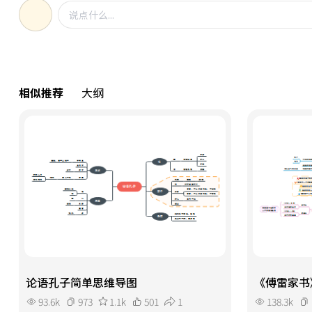
相似推荐
大纲
论语孔子简单思维导图
《傅雷家书
93.6k
973
1.1k
501
1
138.3k