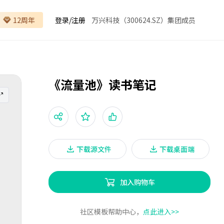
12周年
登录
/
注册
万兴科技（300624.SZ）集团成员
《流量池》读书笔记
下载源文件
下载桌面端
加入购物车
社区模板帮助中心，
点此进入>>