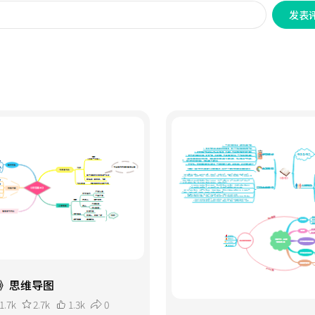
发表
》思维导图
1.7k
2.7k
1.3k
0