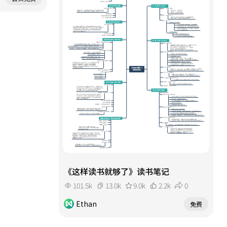
《这样读书就够了》读书笔记
101.5k
13.0k
9.0k
2.2k
0
Ethan
免费