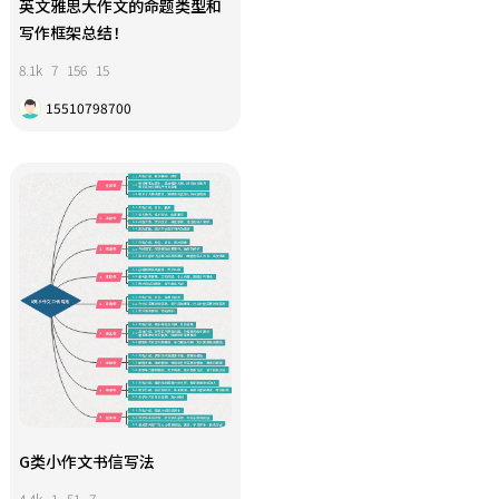
英文雅思大作文的命题类型和
写作框架总结！
8.1k
7
156
15
15510798700
G类小作文书信写法
4.4k
1
51
7