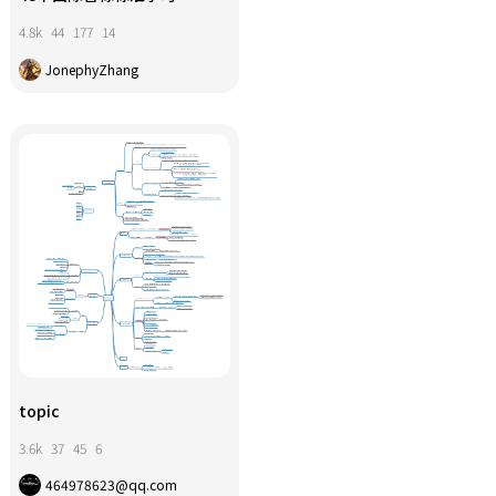
4.8k
44
177
14
JonephyZhang
topic
3.6k
37
45
6
464978623@qq.com