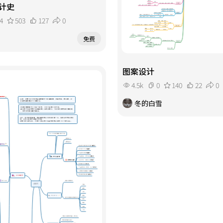
计史
4
503
127
0
免费
图案设计
4.5k
0
140
22
0
冬的白雪