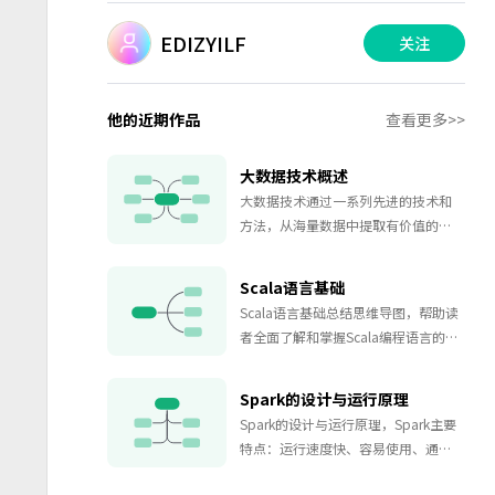
EDIZYILF
关注
他的近期作品
查看更多>>
大数据技术概述
大数据技术通过一系列先进的技术和
方法，从海量数据中提取有价值的信
息和知识，为企业和组织提供决策支
持。它不仅仅关注数据的收集，更注
Scala语言基础
重数据的存储、处理、分析和可视
Scala语言基础总结思维导图，帮助读
化，从而帮助用户洞察数据背后的规
者全面了解和掌握Scala编程语言的基
律和趋势。
本概念和实用技巧。无论你是编程初
学者还是有一定经验的开发者，相信
Spark的设计与运行原理
都能从本文中获得宝贵的启示和收
Spark的设计与运行原理，Spark主要
获。
特点：运行速度快、容易使用、通用
性、模块化、运行模式多样、支持各