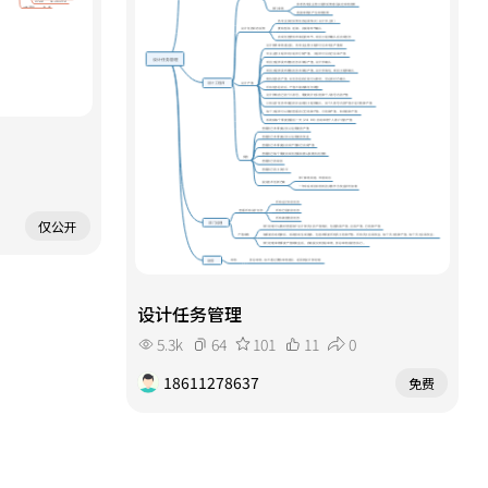
仅公开
设计任务管理
5.3k
64
101
11
0
18611278637
免费