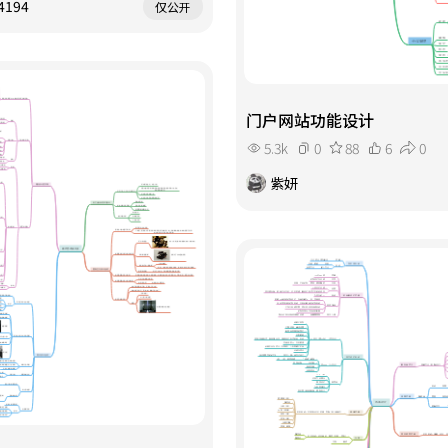
4194
仅公开
门户网站功能设计
5.3k
0
88
6
0
紫妍