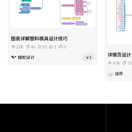
图表详解塑料模具设计技巧
2.8k
40
53
3
0
详情页设计
蝰蛇设计
￥3
4.0k
72
迪昂