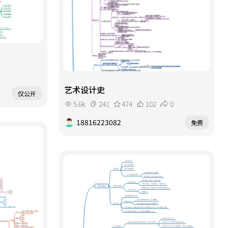
艺术设计史
仅公开
5.6k
241
474
102
0
18816223082
免费