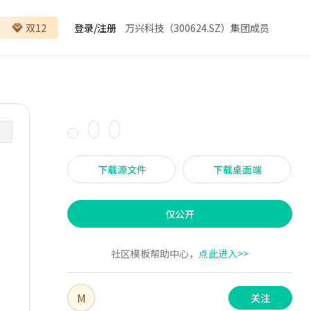
双12
登录
/
注册
万兴科技（300624.SZ）集团成员
下载源文件
下载桌面端
仅公开
社区模板帮助中心，
点此进入>>
M
关注