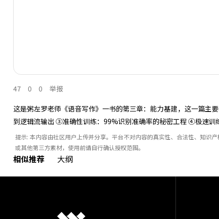
47
0
0
举报
这是粥左罗老师《语音写作》一书的第三章：能力基建，这一篇主要
到逻辑流输出 ③准确性训练：99%识别准确率的秘密工程 ④极速
提示: 本内容由社区用户上传并分享。平台不对内容的真实性、合法性、知识
或其他第三方素材，使用前请自行确认授权范围。
相似推荐
大纲