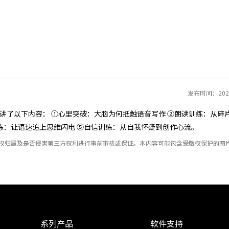
发布时间：2025
讲了以下内容： ①心里突破：大脑为何抵触语音写作 ②朗读训练：从碎
训练：让语速追上思维闪电 ⑤自信训练：从自我怀疑到创作心流。
产权归属及是否侵害第三方权利进行事前审核或保证。本内容可能包含受版权保护的图
系列产品
软件支持