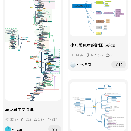
及日常知识梳理等多种学习场景。无
价值与复习价值的高质量医学思维导
细胞类型、影像学特征、诱因与治疗
到血气酸碱判断全流程，形成闭环临
论是理解DNA复制与转录过程、掌握
图资源。
方式，直观区分疾病差异。整体考点
床思维体系。适合医学生刷题背诵、
血浆脂蛋白代谢途径，还是梳理核
高度凝练，便于快速区分各类间质性
临床快速鉴别诊疗。
酸、生物氧化、基因表达调控等重点
肺病，适合临床及医考背诵。
内容，都能够通过一张导图快速建立
完整知识框架，提高学习效率，强化
记忆效果，是医学专业学生备考生物
小儿常见病的辩证与护理
化学的重要学习资料与复习工具。
14.9k
6
72
7
中医名家
￥12
马克思主义原理
23.6k
225
1.8k
317
yingqi
￥5