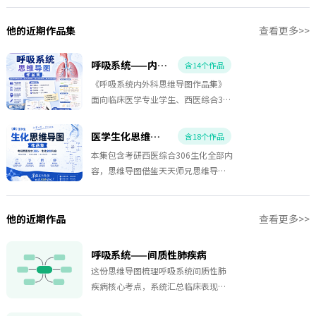
他的近期作品集
查看更多>>
呼吸系统——内外科
含14个作品
《呼吸系统内外科思维导图作品集》
面向临床医学专业学生、西医综合306
考研考生、执业医师考试备考人群及
医学教育学习者打造，围绕呼吸系统
医学生化思维导图作品集-考研西医综合306生物化学
含18个作品
常见疾病与核心知识点，以思维导图
本集包含考研西医综合306生化全部内
的形式构建完整的知识框架，帮助学
容，思维导图借鉴天天师兄思维导图
习者快速梳理疾病特点、建立系统化
整改，包含真题知识点总结，速记口
知识体系，提高复习效率和临床思维
诀。《医学生化思维导图作品集》专
能力。 本作品集收录呼吸系统多个高
为医学专业学生、临床医学考研、西
他的近期作品
查看更多>>
频专题，包括间质性肺疾病、肺炎、
医综合306考生及医学课程学习者打
呼吸衰竭、支气管哮喘等核心内容，
造，系统整理生物化学核心知识体
呼吸系统——间质性肺疾病
同时覆盖疾病概述、病因与发病机
系，采用思维导图形式构建完整知识
制、病理生理、临床表现、辅助检
这份思维导图梳理呼吸系统间质性肺
框架，帮助快速建立知识网络，提高
查、诊断依据、鉴别诊断、治疗原
疾病核心考点，系统汇总临床表现、
理解与记忆效率。本作品集涵盖考研
则、并发症及考研高频考点等重要知
辅助检查、治疗方案与多类疾病鉴别
西医综合306生物化学全部高频考点，