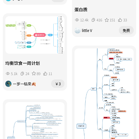
蛋白质
12.4k
416
151
33
little V
免费
均衡饮食一周计划
5.1k
24
89
11
一岁一枯荣🍂
￥3