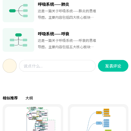
识模块。每份思维导图均按照医学教
要点，清晰对比易混淆病种特征，是
呼吸系统——肺炎
包括糖代谢、脂类代谢、蛋白质代
材及考试大纲进行系统整理，将零散
医学备考复习的精简学习资料。导图
谢、核酸代谢、生物氧化、酶学、维
这是一篇关于呼吸系统——肺炎的思维
知识点进行结构化整合，突出疾病之
以间质性肺疾病为核心，分为四大模
生素、激素、生物膜、基因表达调控
导图，主要内容包括四大核心板块：
间的联系与差异，帮助学习者快速掌
块。第一部分临床表现，典型特征为
等重点章节，并结合历年真题高频考
第一部分按感染环境划分社区获得性
握重点、突破难点。 作品集还结合历
进行性呼吸困难、干咳少痰、Velcro
点进行归纳总结。 作品集收录大量经
肺炎 CAP、医院获得性肺炎 HAP，标
年西医综合306真题、医学考试高频考
啰音、杵状指，可借助口诀辅助记
呼吸系统——呼衰
典医学生化思维导图模板，包括血浆
注各自常见致病菌与感染途径；第二
点及临床学习重点，对重要知识进行
忆。第二部分辅助检查，区分各类疾
这是一篇关于呼吸系统——呼衰的思维
脂蛋白代谢、DNA损伤与修复、DNA复
部分梳理确诊肺炎、明确病原体的各
归纳总结，并配套速记口诀、核心考
病支气管肺泡灌洗液细胞特点；HRCT
导图，主要内容包括五大核心板块：
制、生化核酸结构与功能、基因表达
类实验室检查手段；第三部分用表格
点提炼、易混知识对比及关键知识关
可见网格、蜂窝影；肺功能提示限制
一是呼衰分型，明确 Ⅰ 型换气障碍、Ⅱ
调控概述、转录调控、翻译过程、遗
横向对比大叶性、小叶性、克雷伯、
联，帮助医学生提高记忆效率，强化
性通气障碍与弥散功能下降，也是低
型通气障碍的血气诊断标准、常见原
传信息传递、酶作用机制、代谢调节
支原体、军团菌、病毒性肺炎，区分
知识理解，实现从知识记忆到临床思
氧血症形成的关键原因。第三部分对
发表评论
发病与吸氧浓度方案；二是梳理慢性 Ⅱ
机制等内容，同时配套考研高频知识
致病菌、发病人群、典型症状、胸片
维的系统提升。无论是课堂学习、课
比特发性肺纤维化与结节病，梳理典
型呼衰合并代谢性碱中毒四大诱因；
点总结、重点难点解析、记忆口诀、
影像与首选治疗药物，补充各类细菌
程复习、期末考试、考研冲刺，还是
型体征、影像学特征、确诊金标准、
三是区分呼吸兴奋剂适用场景、适配
速记技巧、章节归纳以及知识关联
耐药机制；第四部分讲解肺炎严重程
执业医师考试、规范化培训及临床实
治疗手段与结节病四期进展规律。特
病症与禁用人群；四是规范吸氧浓度
图，帮助学习者快速掌握复杂的生化
度评估，说明重症肺炎支持治疗需
践准备，都能够快速找到对应知识内
发性肺纤维化以抗纤维化药物、肺移
阈值，区分内科急救与生理性供氧区
知识体系。 相比传统文字笔记，本作
求，列出 CAP 重症主次要判定标准与
容，实现高效学习与精准复习。 采用
植为核心方案，急性加重有对应的处
相似推荐
大纲
间；五是酸碱失衡判读，给出三步分
品集采用结构化、可视化的思维导图
CURB-65 住院风险评分规则，完整覆
思维导图可视化呈现方式，本作品集
理原则；结节病轻症可观察，重症使
析法，结合 pH、PaCO₂、HCO₃⁻、血
设计，将零散知识进行系统串联，突
盖肺炎从分型、检查、鉴别到病情分
能够帮助学习者快速建立呼吸系统疾
用糖皮质激素。第四部分为鉴别诊断
钾、BE 等指标，搭配 AB、SB 速记口
出知识之间的逻辑关系，适用于课程
级、用药的全流程诊疗知识。适用于
病知识网络，理清各疾病的诊疗逻辑
表格，横向对比特发性肺纤维化、结
诀快速区分呼酸、呼碱、代酸、代
预习、课堂复习、期末考试、执业医
执业医师备考、内科课堂复习与临床
与考点分布，是医学生、西医综合306
节病、过敏性肺炎、肺泡蛋白沉着
碱，同步标注补液纠正方案。全图串
师考试、医学考研、西医综合306复习
快速鉴别诊断。
考研及医学考试备考过程中兼具学习
症、嗜酸性粒细胞性肺炎，整理 BALF
联呼衰从分型识别、供氧、药物使用