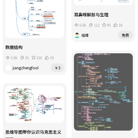
耳鼻喉解剖与生理
6.6k
112
95
18
经维
免费
数据结构
5.6k
91
150
19
jiangzhengfool
￥3
思维导图带你认识马克思主义