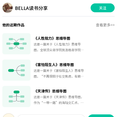
BELLA读书分享
关注
他的近期作品
查看更多>>
《人性阻力》思维导图
这是一篇关于《人性阻力》思维导
图，全球顶尖商学院凯洛格商学院教
授、著名行为科学家联袂力作。为什
么很多无可挑剔的好创意却从未实
《害怕陌生人》思维导图
现？为什么产品明明很好，但就是卖
这是一篇关于《害怕陌生人》思维导
不动？为什么身为管理者想要推行新
图，“不再受困于社交焦虑，有赖于
政策，员工却消极不想行动？真正让
人们在人际交往中能更加诚实坦率地
创新止步的往往并不是产品或服务缺
表达和展示自己。”不喜欢人多的地
乏吸引力，而是人性中那些无形却强
《天津传》思维导图
方，害怕和人打招呼，能发消息绝不
大的心理摩擦力。想要激发变革，先
这是一篇关于《天津传》思维导图，
打电话，宁愿在家待着也不想出门，
要学会化解那些阻碍创新的力量！本
作为“一带一路”的海陆交汇点、海
出门必须戴耳机……你的生活中是否也
书从个人创造力、行为科学、组织创
上丝绸之路的战略支点，天津勇开风
会频繁出现以上场景？这本书是专为
新思维和组织变革等领域的研究出
气之先，文化底蕴深厚、人文景观众
社恐患者写的自救指南。书中两位作