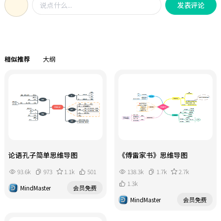
发，结合商业管理、公益活动、政府
发表评论
多、生活气息浓郁，呈现出中西合
者借助多个具体案例，结合其丰富的
政策制定等多元案例，深入剖析让人
璧、古今交融、多元多样、开放包容
临床经验和思考，描述了长久以来不
们抗拒新事物和新想法的4种心理摩擦
的独特文化魅力。作家徐凤文从天津
计其数的人们难以言喻的痛苦。他们
力：惯性、惰性、情感、抵触，并提
的历史深处落笔，为天津立传，
以一贯的教学原则及专业态度，为不
供了克服它们的方法和创新工具。无
以“他们如何来到天津”“潮汐起落
同人群提供帮助，试图对他们恐惧的
论你是想要推广新产品的销售人员、
相似推荐
大纲
的地方”“贸易打开的口岸”“东西
原因及其基本原理做出解释，同时也
广告策划、产品经理，还是希望推动
方的竞技场”“五大道’的纸牌
为每个人走出社交恐惧症指明方向。
组织变革的企业高管，或是需要引导
屋”“天津老味岁时风物”“天津城
孩子健康成长的父母，抑或想要改变
市精神肖像”等19章20多万字的篇
自己的普通人，这本书都能助你消除
幅，展现了天津的历史风采、文化多
阻力，将其转化为情感助力，顺势而
彩和时代精彩，为丝路百城交流互鉴
为。
留下难忘的天津故事、浓郁的天津风
貌、丰盈的天津篇章。
论语孔子简单思维导图
《傅雷家书》思维导图
93.6k
973
1.1k
501
138.3k
1.7k
2.7k
1.3k
MindMaster
会员免费
MindMaster
会员免费