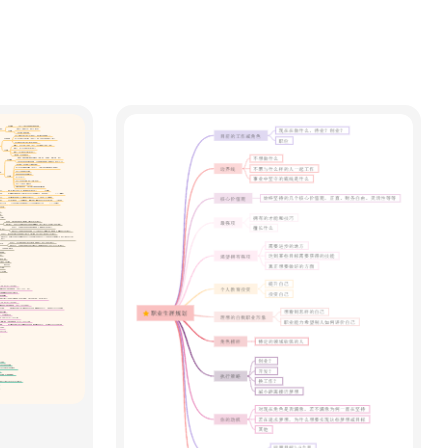
倒影、20元人民币背景图案尽收眼
油茶，登靖江王府城墙。夜游两江四
底。午后抵达阳朔，遇龙河漂流或骑
湖，日月双塔与城市灯火共织星河。
行十里画廊，喀斯特峰林如水墨画
第三天：北海——银滩与涠洲岛的海岛
卷。傍晚逛西街，品尝啤酒鱼、田螺
时光。早乘动车前往北海（约3.5小
酿。夜宿阳朔。 第三天：北海——银
时）。上午在银滩赤脚踩沙，白沙细
滩与涠洲岛海岛时光。早乘动车前往
软如糖霜。下午乘船登涠洲岛，参观
北海（从桂林出发约3.5小时，或从南
火山地质公园与百年天主教堂，感受
宁出发约1.5小时）。下午在银滩踏
水火交融的奇观。傍晚返回北海，前
沙，白沙细软似雪。若时间充裕，可
往侨港夜市，海鲜粥、越南卷粉热气
乘船上涠洲岛（需预留半天），参观
腾腾。夜宿北海老街附近。 第四天：
火山地质公园、天主教堂，欣赏火山
防城港——京族风情与边境口岸。早乘
岩与珊瑚海共舞。傍晚返回北海，前
车前往防城港（约2小时）。京族三岛
往侨港风情街，糖水、炒冰、越南卷
金滩上，渔民拉网捕鱼；东兴口岸可
粉、海鲜粥烟火缭绕。夜宿北海。 第
购买榴莲、红木工艺品。下午前往十
四天：防城港——金滩京族与东兴边
万大山，运气好能遇见白头叶猴。若
境。早乘车前往防城港（约2小时）。
时间充裕，可顺路至钦州三娘湾，乘
在金滩体验京族拉网捕鱼，聆听京族
船出海观赏中华白海豚。夜宿防城
渔歌。下午前往东兴口岸，感受中越
港，品尝京族粉丝、风吹饼。 第五
边贸风情，购买榴莲、咖啡、红木工
天：山水秘境——德天瀑布与喀斯特田
艺品。傍晚返程（可从防城港北站乘
园。早驱车前往中越边境的德天跨国