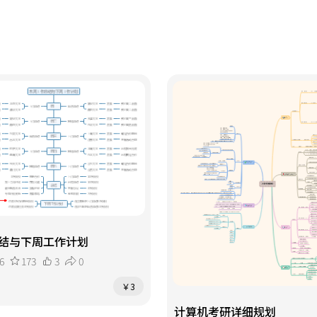
结与下周工作计划
6
173
3
0
￥3
计算机考研详细规划