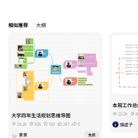
相似推荐
大纲
本周工作总
10.2k
8
大学四年生活规划思维导图
18.2k
826
783
247
0
镜虚子
景景
免费