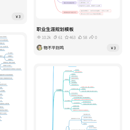
动车返回南宁或直接结束行程）。若
瀑布（约3小时），轰鸣的瀑布如银河
时间宽裕，可顺路至钦州三娘湾，出
倾泻。随后游览明仕田园，稻浪环绕
海观赏中华白海豚。 本思维导图
剑龙山，骑行或乘竹筏感受“小桂
￥3
以“天数—城市—景点—美食—交通—
林”。下午可延伸至靖西锦绣谷，看
住宿”为结构，标注各段车程时间与
职业生涯规划模板
飞瀑流泉；或探访巴马长寿村附近的
最佳游览季节，适合4天三晚的短途串
天坑地缝。傍晚返程南宁或崇左，结
10.2k
61
463
58
0
联。使用该模板，可高效打卡广西精
束行程。 本思维导图以“城市—日程
华，体验山水、海滨、边境、民俗的
物不平则鸣
￥3
—景点—美食—交通—住宿”为节点结
多元魅力。
构，每条路线标注最佳游览时间、门
票参考及避坑提示，适合5天4晚紧凑
行程。使用该模板，可轻松规划广西
全景之旅，深度体验山水、海滨、边
境、民俗的多重魅力。