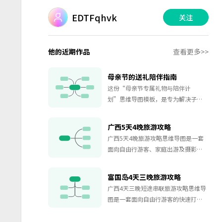
EDTFqhvk
关注
他的近期作品
查看更多>>
母亲节的送礼陪伴指南
这份“母亲节专属礼物与陪伴计
划”思维导图模板，是专为解决子
女“送妈妈什么礼物好、如何陪伴才
走心”核心痛点而设计的完整情感解
广西5天4晚旅游攻略
决方案。本模板独创“预算分层 心意
广西5天4晚旅游攻略思维导图是一套
三维度”的实用架构，以“200元暖心
面向自由行游客、家庭出游及摄影爱
档”与“500元心意档”两大高接受度
好者的实用规划工具，以脑图形式全
预算为基石，系统梳理出“实用关
景呈现广西壮族自治区最具代表性的
怀”、“体验共享”与“仪式感表
富国岛4天三晚旅游攻略
五大旅游目的地——南宁、桂林、北
达”三类精准击中母亲需求的礼物方
广西4天三晚短途串联旅游攻略思维导
海、防城港以及中越边境的山水秘
向，并创新性整合“6项可立即执行的
图是一套面向自由行游客的快速打卡
境。该模板按照5天4晚的行程节奏，
高质量陪伴计划”，助您轻松规划一
型规划工具，以脑图形式串联广西最
将每个城市的核心景点、特色体验、
个让妈妈感动难忘的母亲节。
具代表性的四座城市——南宁、桂林、