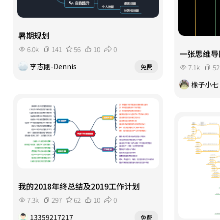
暑期规划
6.0k
141
56
10
0
一张思维导
李志刚-Dennis
7.1k
52
免费
橡子小七
我的2018年终总结及2019工作计划
7.3k
297
62
10
0
13359217217
免费