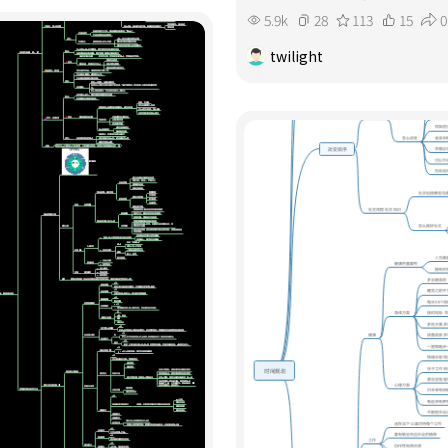
5.9k
28
113
15
0
twilight