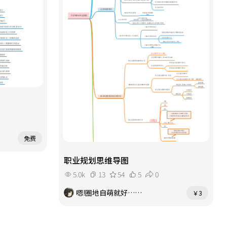
免费
职业规划思维导图
5.0k
13
54
5
0
嗯!圈地自萌就好……
￥3