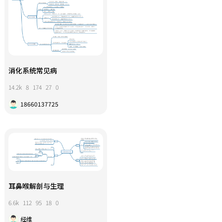
消化系统常见病
14.2k
8
174
27
0
18660137725
耳鼻喉解剖与生理
6.6k
112
95
18
0
经维