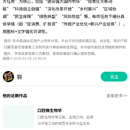
大任务”为核心，包括“建设强大国内市场”“培育壮大新动
能”“科技自立自强”“深化改革开放”“乡村振兴”“区域协
调”“民生保障”“绿色转型”“风险防控”等，每项任务下细分具
体举措（如“促消费、扩投资”“传统产业优化+新兴产业培育”），
用图标+文字强化可读性。
提示: 本内容由社区用户上传并分享。平台不对内容的真实性、合法性、知识产权
归属及是否侵害第三方权利进行事前审核或保证。本内容可能包含受版权保护的
图片、字体或其他第三方素材，使用前请自行确认授权范围。
编辑于2026-03-09 10:48:00
羽
关注
他的近期作品
查看更多>>
口腔微生物学
口腔生物学第五版，生物之间，生物
与环境之间的相互关系称为生态系；
细胞水平或分子生物水平的生态学为