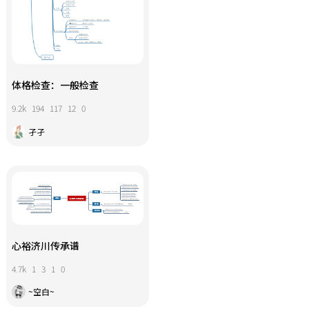
体格检查：一般检查
9.2k
194
117
12
0
孑孑
心裕济川传承谱
4.7k
1
3
1
0
~空白~