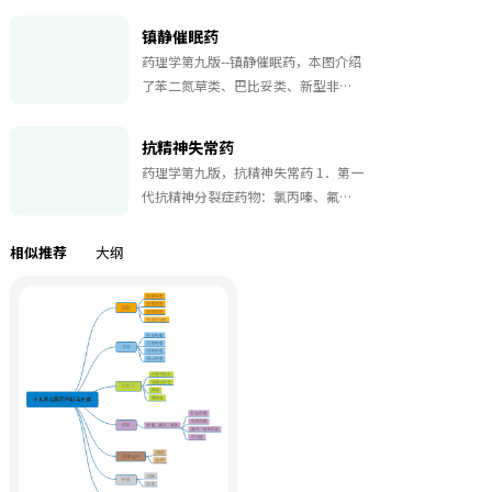
微生态学；口腔正常菌丛之间以及它
镇静催眠药
们与宿主之间相互依存共同构成了口
药理学第九版--镇静催眠药，本图介绍
腔生态系。
了苯二氮草类、巴比妥类、新型非苯
二氮草类的知识点，希望这份脑图会
对你有所帮助。
抗精神失常药
药理学第九版，抗精神失常药 1．第一
代抗精神分裂症药物：氯丙嗪、氟呱
啶醇、舒必利，控制阳性症状为主，
锥体外系反应多见。 2．第二代抗精神
相似推荐
大纲
分裂症药物：氯氮平、利培酮、喹硫
平、齐拉西酮、阿立喉唑，对阴性症
状有效，难治性患者有效，锥体外系
反应少。