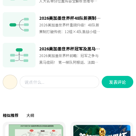
人大名单分位置阵容全解析思维导
图，阿根廷2026世界杯终极战车：梅
西最后一舞领衔黄金一代卫冕之旅，
2026美加墨世界杯48队新赛制规则全解析
在足球的狂热世界里，2026世界杯的
2026美加墨世界杯重磅升级！48队新
战火尚未点燃，但阿根廷队已然成为
赛制打破传统：12组×4队激战小组
万众瞩目的焦点。这支拥有深厚冠军
赛，前2名 8个最优第三晋级32强，新
底蕴的队伍，将以经典的433体系强势
增1/16决赛层层淘汰核心亮点：①扩
出击，踏上卫冕的荣耀征程。锋线
2026美加墨世界杯冠军及黑马预测分析
军不降含金量，通过"择优第三"平衡强
上，新老交替的阵容充满活力与经
2026美加墨世界杯前瞻：冠军之争与
弱差距②淘汰赛路径更曲折
验。梅西，作为球队的绝对核心，将
黑马密码！ 第一梯队阿根廷、法国卫
（32→16→8→4→2）③新旧赛制对
用他无与伦比的技艺和领导力驱动着
冕实力强劲，巴西、英格兰虎视眈眈
比鲜明（原8组×4队仅前2出线）小组
整个进攻线。他的存在，就是阿根廷
黑马候选摩洛哥、克罗地亚延续韧
赛6场定排名，同分规则精密，最终单
队最大的底气。中场，黄金三角组合
发表评论
性，东道主美国、加拿大借主场之势
场决胜冠亚季军史上最大规模世界
掌控着比赛的节奏，他们的传球、组
或创奇迹关键变量：核心球员状态
杯，赛制变革全程高能！
织和防守，为球队的攻防转换提供了
（如莫德里奇、阿方索·戴维斯）、
坚实的保障。而钢铁防线，由马丁内
防守硬度与反击效率（摩洛哥、墨西
斯、罗梅罗、利马等悍将组成，他们
哥），以及大赛心态（葡萄牙、西班
如同一道不可逾越的壁垒，守护着阿
相似推荐
大纲
牙）。上届四强经验 新生代崛起（伊
根廷的球门。26人名单延续了2022夺
萨克、哲凯赖什），或改写传统格
冠班底，预选赛中以38分头名出线，
局！
展现出了强大的统治力。这支队伍