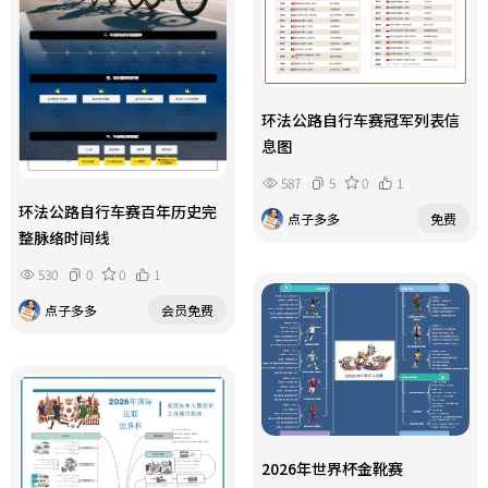
环法公路自行车赛冠军列表信
息图
587
5
0
1
环法公路自行车赛百年历史完
点子多多
免费
整脉络时间线
530
0
0
1
点子多多
会员免费
2026年世界杯金靴赛