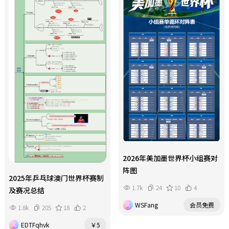
中，25 - 27岁黄金年龄段的球员体能
充沛，双冠的经验更是让他们在赛场
上无惧任何挑战。对于广大阿根廷球
迷来说，这是见证传奇的时刻；对于
足球爱好者而言，这是欣赏顶级赛事
的绝佳机会；对于体育研究者，阿根
廷队的战术体系和人员配置无疑具有
极高的研究价值。5月30日前最终名单
将锁定，剩余4席竞争白热化。这支为
传奇而战的队伍，目标直指大力神杯
连庄，让我们共同期待他们在世界杯
赛场上的精彩表现！
2026年美加墨世界杯小组赛对
阵图
2025年乒乓球澳门世界杯赛制
1.7k
24
10
4
及赛况总结
WSFang
会员免费
1.8k
205
18
2
EDTFqhvk
￥5