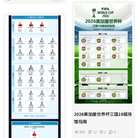
2026美加墨世界杯三国16城场
馆指南
840
12
1
0