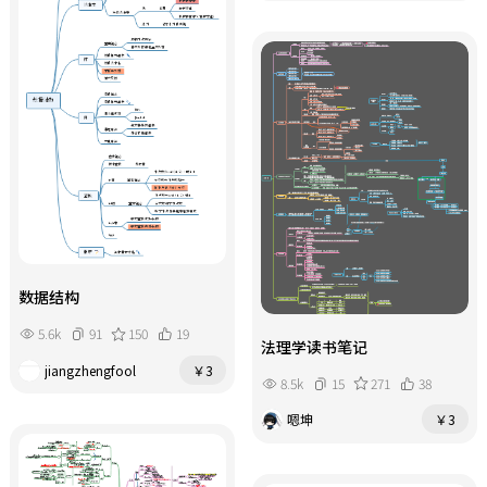
数据结构
5.6k
91
150
19
法理学读书笔记
jiangzhengfool
￥3
8.5k
15
271
38
嗯坤
￥3