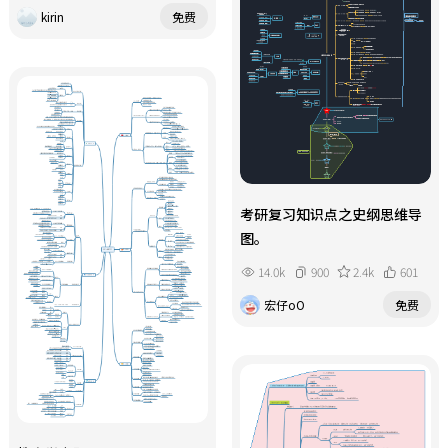
kirin
免费
考研复习知识点之史纲思维导
图。
14.0k
900
2.4k
601
宏仔oO
免费