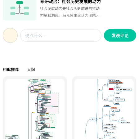
考研政治：社会历史发展的动力
两种不同的历史观以及唯物史观考察
社会发展动力是社会历史前进的推动
历史创造者的原则，同时概述了杰出
力量和源泉。马克思主义认为,对社会
人物在历史中的作用。
发展起推动作用的有多种因素和力量,
依照这些因素作用的性质、范围和形
发表评论
式,可以把它们区分为根本动力和直接
动力、基本动力和非基本动力、主要
动力和次要动力等。其中生产方式的
矛盾运动是社会发展的根本动力。在
生产方式的内部矛盾中,生产力决定着
相似推荐
大纲
生产关系和社会生活的其他方面,它是
推动社会发展的最终决定力量。当生
产关系适应生产力发展要求时就能促
进它的发展,反之就成为生产力发展的
阻碍。更多干货内容赶快收藏起来慢
慢看吧！