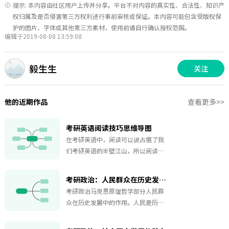
提示: 本内容由社区用户上传并分享。平台不对内容的真实性、合法性、知识产
权归属及是否侵害第三方权利进行事前审核或保证。本内容可能包含受版权保
护的图片、字体或其他第三方素材，使用前请自行确认授权范围。
编辑于2019-08-08 13:59:08
毅生生
关注
他的近期作品
查看更多>>
考研英语阅读技巧思维导图
在考研英语中，阅读可以说占据了我
们考研英语的半壁江山，所以阅读是
我们考研英语复习的重中之重，但是
到底该如何备考阅读理解题呢？给大
考研政治：人民群众在历史发展中的作用
家总结了考研英语阅读的解题技巧，
考研政治马克思原理哲学部分人民群
快来看看吧~
众在历史发展中的作用。人民是历史
的创造者，不同的人在社会历史中起
着不一样的作用。本思维导图总结了