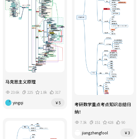
马克思主义原理
23.6k
225
1.8k
317
yingqi
￥5
考研数学重点考点知识总结归
纳！
7.3k
151
428
90
jiangzhengfool
￥3