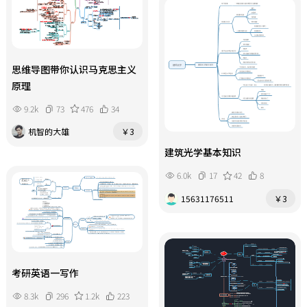
思维导图带你认识马克思主义
原理
9.2k
73
476
34
机智的大雄
￥3
建筑光学基本知识
6.0k
17
42
8
15631176511
￥3
考研英语一写作
8.3k
296
1.2k
223