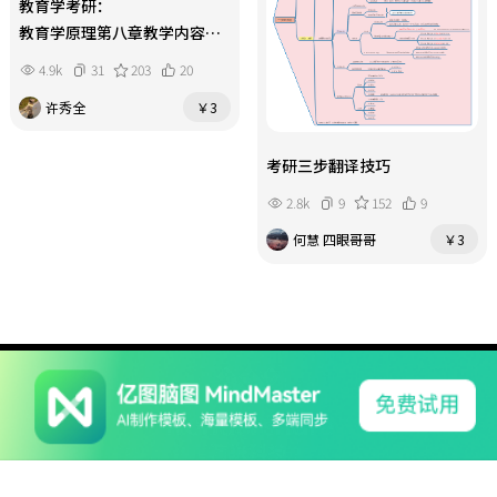
教育学考研：
教育学原理第八章教学内容整
理
4.9k
31
203
20
许秀全
￥3
考研三步翻译技巧
2.8k
9
152
9
何慧 四眼哥哥
￥3