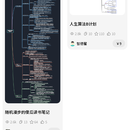
人生算法B计划
2.8k
10
110
10
智德馨
￥9
随机漫步的傻瓜读书笔记
2.6k
13
64
5