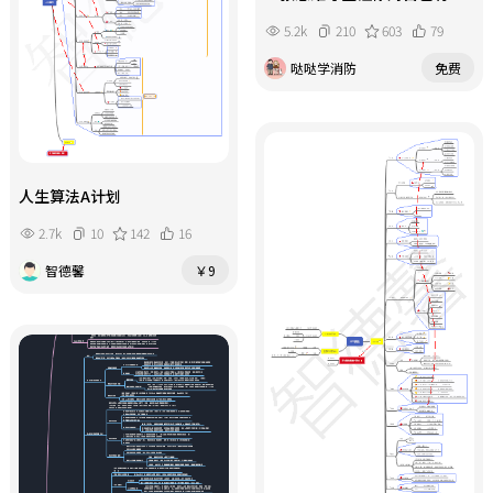
个清晰的认知
5.2k
210
603
79
哒哒学消防
免费
人生算法A计划
2.7k
10
142
16
智德馨
￥9