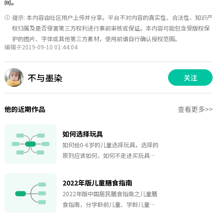
间。
提示: 本内容由社区用户上传并分享。平台不对内容的真实性、合法性、知识产
权归属及是否侵害第三方权利进行事前审核或保证。本内容可能包含受版权保
护的图片、字体或其他第三方素材，使用前请自行确认授权范围。
编辑于2019-09-10 01:44:04
不与墨染
关注
他的近期作品
查看更多>>
如何选择玩具
如何给0-6岁的儿童选择玩具，选择的
原则应该如何，如何不走进买玩具的
误区。每个父母都值得看一看的思维
导图。
2022年版儿童膳食指南
2022年版中国居民膳食指南之儿童膳
食指南，分学龄前儿童、学龄儿童两
类做了非常详细的说明，可以收藏