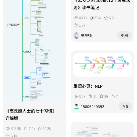
《35岁之前成功的12个黄金法
则》读书笔记
48.7k
5.6k
6.7k
1.3k
辛老师
免费
重塑心灵：NLP
3.2k
11
85
7
15806440392
￥5
《高效能人士的七个习惯》
详解版
325.8k
7.9k
20.2k
6.1k