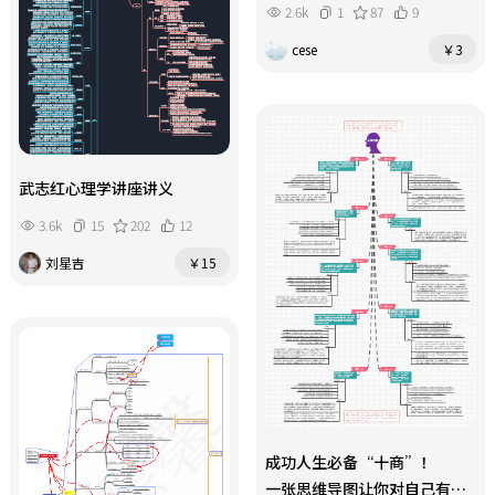
2.6k
1
87
9
cese
￥3
武志红心理学讲座讲义
3.6k
15
202
12
刘星吉
￥15
成功人生必备“十商”！
一张思维导图让你对自己有一