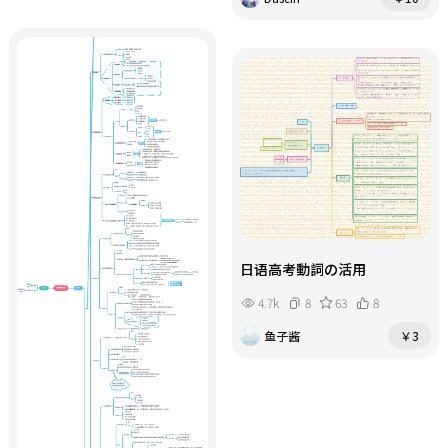
日语高考動詞の活用
4.7k
8
63
8
鱼子酱
￥3