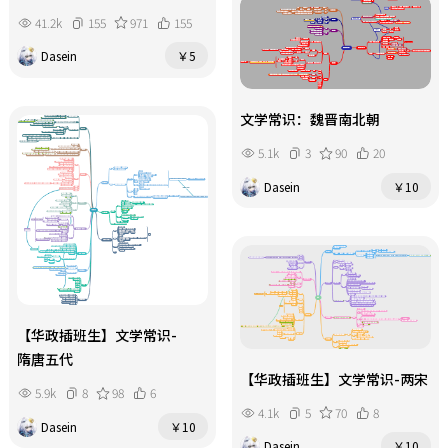
41.2k
155
971
155
Dasein
￥5
文学常识：魏晋南北朝
5.1k
3
90
20
Dasein
￥10
【华政插班生】文学常识-
隋唐五代
【华政插班生】文学常识-两宋
5.9k
8
98
6
4.1k
5
70
8
Dasein
￥10
Dasein
￥10