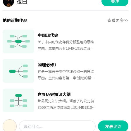
夜白
关注
他的近期作品
查看更多>>
中国现代史
关于中国现代史年份分段整理的思维
导图，主要内容有1949-1956过渡时
期、1956-1966十年探索、1966-
1976十年文革、1978后改革开放新时
物理必修1
期。
这是一篇关于高中物理必修一的思维
导图，主要内容有第一章:运动的描
述、第二章:匀变速直线运动的研究、
第三章:相互作用、第四章:牛顿运动定
世界历史知识大纲
律、学生实验。
世界历史知识大纲，涵盖了约公元前
3500年两河流域南部出现小国到1848
年《共产党宣言》发表的内容，适用
于考试复习！
发表评论