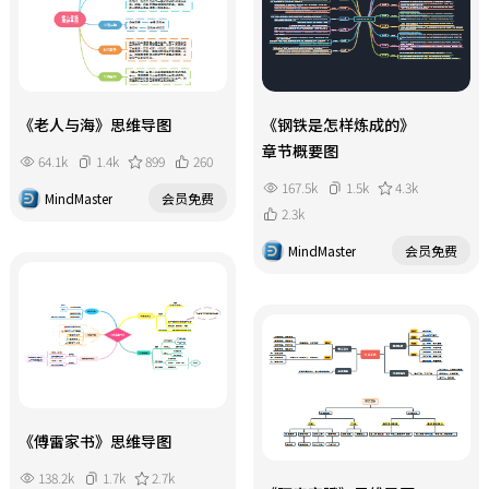
《老人与海》思维导图
《钢铁是怎样炼成的》
章节概要图
64.1k
1.4k
899
260
167.5k
1.5k
4.3k
MindMaster
会员免费
2.3k
MindMaster
会员免费
《傅雷家书》思维导图
138.2k
1.7k
2.7k