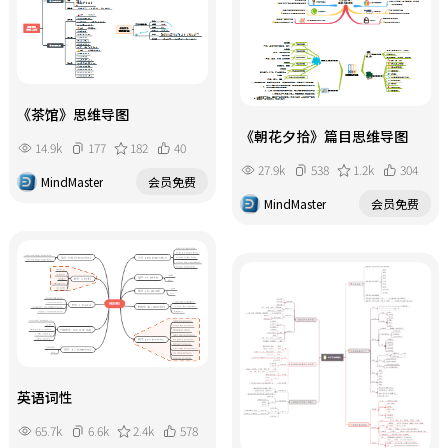
《茶馆》思维导图
《朝花夕拾》篇目思维导图
14.9k
177
182
40
27.9k
538
1.2k
304
MindMaster
会员免费
MindMaster
会员免费
英语词性
65.7k
6.6k
2.4k
578