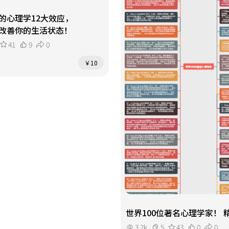
的心理学12大效应，
改善你的生活状态！
41
9
0
￥10
世界100位著名心理学家！ 
3.2k
5
43
0
0