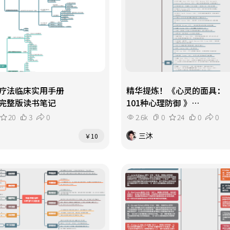
疗法临床实用手册
精华提炼！《心灵的面具：
完整版读书笔记
101种心理防御 》
第二版读书笔记思维导图
20
3
0
2.6k
0
24
0
0
三沐
￥10