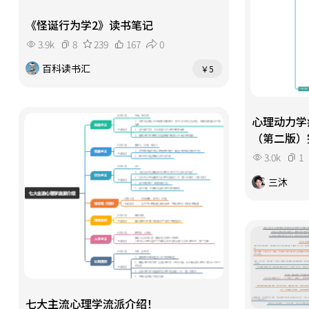
《怪诞行为学2》读书笔记
3.9k
8
239
167
0
百科读书汇
￥5
心理动力学
（第二版）
3.0k
1
三沐
七大主流心理学流派介绍！