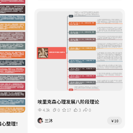
埃里克森心理发展八阶段理论
4.3k
0
17
3
0
三沐
￥10
精心整理！