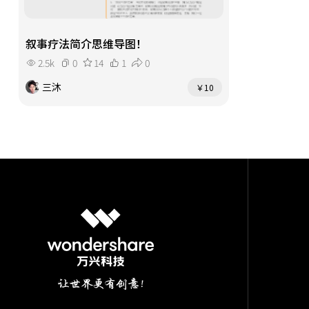
叙事疗法简介思维导图！
2.5k
0
14
1
0
三沐
￥10