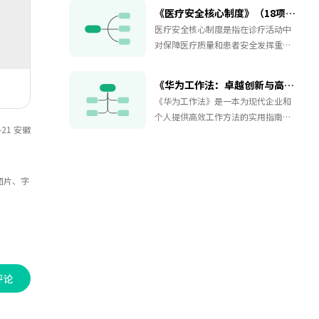
而获得幸福和自由。这本书的核心思
《医疗安全核心制度》（18项核心制度）
想在于，人们的幸福和自由不是通过
医疗安全核心制度是指在诊疗活动中
避免被讨厌来实现的，而是通过接受
对保障医疗质量和患者安全发挥重要
可能会被他人讨厌的事实，勇敢地面
的基础性作用的一系列制度。根据
对自己和他人的不同意见，从而获得
《医疗质量管理办法》，医疗质量安
真正的内心自由和满足。
《华为工作法：卓越创新与高效执行的秘诀》
全核心制度共有18项。这些制度旨在
《华为工作法》是一本为现代企业和
确保医疗机构及其医务人员在诊疗活
个人提供高效工作方法的实用指南。
动中严格遵守相关规定，保障患者的
-21 安徽
华为作为全球知名的科技巨头，其成
医疗质量和安全。医疗机构应定期对
功商业模式和管理实践一直备受瞩
医务人员进行相关制度的培训和考
目。在这本书中，华为分享了其成功
核，确保制度得到有效执行。
的工作方法和管理理念，这些方法可
图片、字
以帮助您在竞争激烈的市场中取得成
功。本书将为您揭示华为在项目管
理、团队协作、决策制定、创新推动
等方面的经验和智慧。您将学习如何
提高工作效率、优化资源配置、发挥
团队协同效应，以及如何培养创新意
评论
识和执行力。无论您是企业家、管理
者，还是职业人士，本书都将为您提