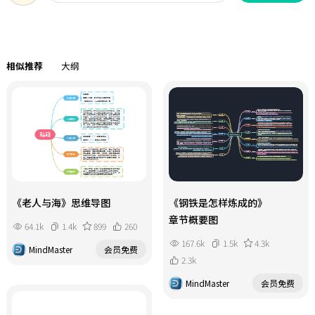
相似推荐
大纲
《老人与海》思维导图
《钢铁是怎样炼成的》
章节概要图
64.1k
1.4k
899
260
167.6k
1.5k
4.3k
MindMaster
会员免费
2.3k
MindMaster
会员免费