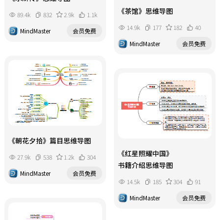
《茶馆》思维导图
89.4k
832
2.9k
1.1k
14.9k
177
182
40
MindMaster
会员免费
MindMaster
会员免费
《朝花夕拾》篇目思维导图
《红星照耀中国》
27.9k
538
1.2k
304
书籍介绍思维导图
MindMaster
会员免费
14.5k
185
304
91
MindMaster
会员免费