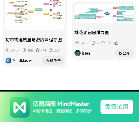
桃花源记思维导图
初中物理质量与密度课程导图
14.1k
2
130
33
38.5k
188
774
233
issen
仅公开
MindMaster
会员免费