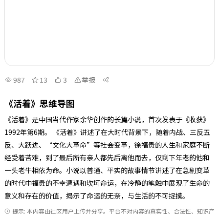
987
13
3
举报
《活着》思维导图
《活着》是中国当代作家余华创作的长篇小说，首次发表于《收获》
1992年第6期。 《活着》讲述了在大时代背景下，随着内战、三反五
反、大跃进、“文化大革命”等社会变革，徐福贵的人生和家庭不断
经受着苦难，到了最后所有亲人都先后离他而去，仅剩下年老的他和
一头老牛相依为命。小说以普通、平实的故事情节讲述了在急剧变革
的时代中福贵的不幸遭遇和坎坷命运，在冷静的笔触中展现了生命的
意义和存在的价值，揭示了命运的无奈，与生活的不可捉摸。
提示: 本内容由社区用户上传并分享。平台不对内容的真实性、合法性、知识产