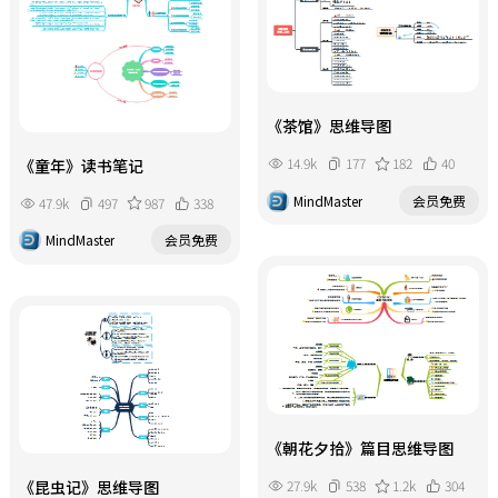
《茶馆》思维导图
14.9k
177
182
40
《童年》读书笔记
MindMaster
会员免费
47.9k
497
987
338
MindMaster
会员免费
《朝花夕拾》篇目思维导图
27.9k
538
1.2k
304
《昆虫记》思维导图