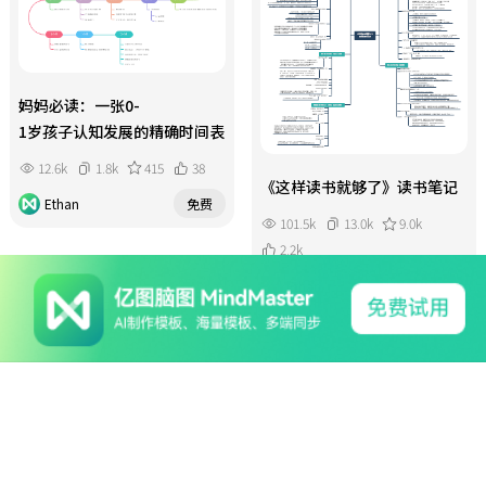
妈妈必读：一张0-
1岁孩子认知发展的精确时间表
12.6k
1.8k
415
38
《这样读书就够了》读书笔记
Ethan
免费
101.5k
13.0k
9.0k
2.2k
Ethan
免费
系列产品
软件支持