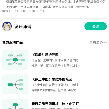
权归属及是否侵害第三方权利进行事前审核或保证。本内容可能包含受版权保
护的图片、字体或其他第三方素材，使用前请自行确认授权范围。
编辑于2023-03-06 15:38:31 广东
设计师傅
关注
他的近期作品
查看更多>>
《活着》思维导图
《活着》是中国当代作家余华创作的
长篇小说，首次发表于《收获》1992
年第6期。 《活着》讲述了在大时代背
景下，随着内战、三反五反、大跃
《乡土中国》思维导图笔记
进、“文化大革命”等社会变革，徐
《乡土中国》是费孝通著述的一部研
福贵的人生和家庭不断经受着苦难，
究中国农村的作品。全书由14篇文章
到了最后所有亲人都先后离他而去，
组成，涉及乡土社会人文环境、传统
仅剩下年老的他和一头老牛相依为
社会结构、权力分配、道德体系、法
命。小说以普通、平实的故事情节讲
春日思维导图模板—枝上杏花开
礼、血缘地缘等各方面。在《乡土中
述了在急剧变革的时代中福贵的不幸