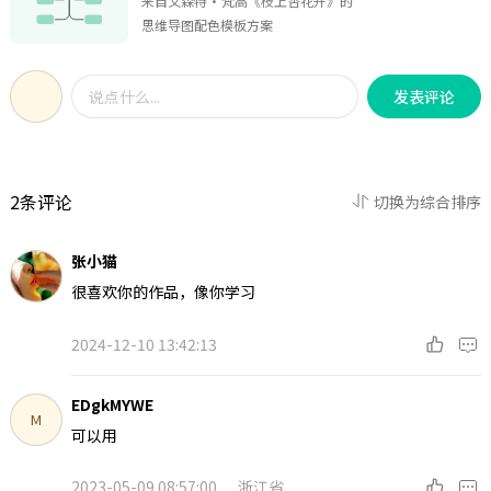
来自文森特·梵高《枝上杏花开》的
国》中，作者用通俗、简洁的语言对
遭遇和坎坷命运，在冷静的笔触中展
思维导图配色模板方案
中国的基层社会的主要特征进行了概
现了生命的意义和存在的价值，揭示
述和分析，全面展现了中国基层社会
了命运的无奈，与生活的不可捉摸。
的面貌。全书主要探讨了差序格局、
发表评论
男女有别、家族、血缘和地缘等。 [1-
2] 该书语言流畅，浅显易懂。
2条评论
切换为综合排序
张小猫
很喜欢你的作品，像你学习
2024-12-10 13:42:13
EDgkMYWE
M
可以用
2023-05-09 08:57:00
浙江省