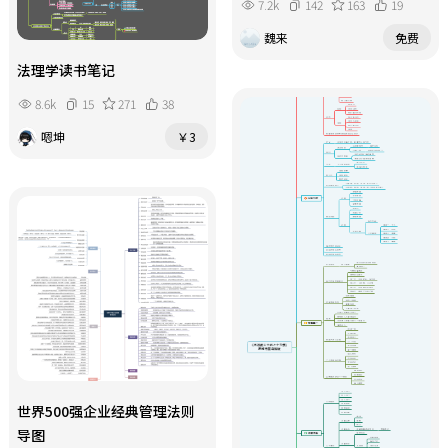
7.2k
142
163
19
魏来
免费
法理学读书笔记
8.6k
15
271
38
嗯坤
￥3
世界500强企业经典管理法则
导图