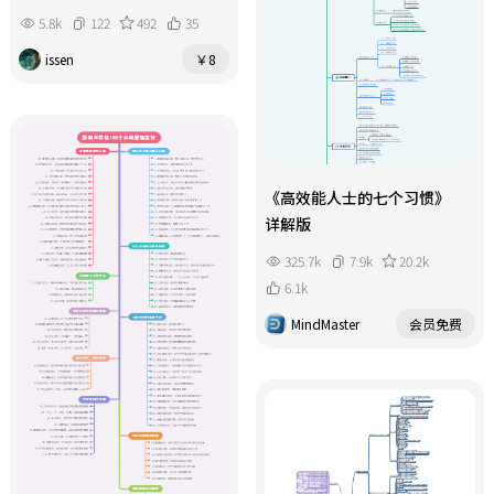
5.8k
122
492
35
issen
￥8
《高效能人士的七个习惯》
详解版
325.7k
7.9k
20.2k
6.1k
MindMaster
会员免费