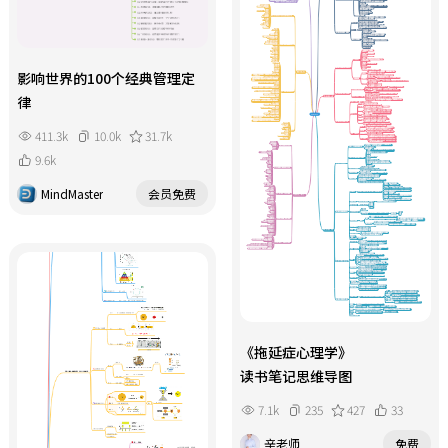
影响世界的100个经典管理定
律
411.3k
10.0k
31.7k
9.6k
MindMaster
会员免费
《拖延症心理学》
读书笔记思维导图
7.1k
235
427
33
辛老师
免费