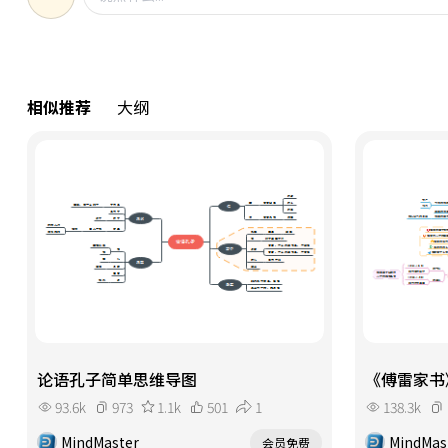
相似推荐
大纲
论语孔子简单思维导图
《傅雷家书
93.6k
973
1.1k
501
1
138.3k
MindMaster
MindMas
会员免费