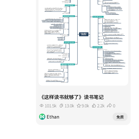
《这样读书就够了》读书笔记
101.5k
13.0k
9.0k
2.2k
0
Ethan
免费