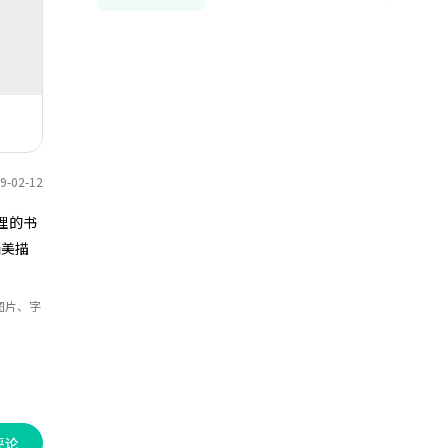
利用你的24小时》以故事的形式来介
当红应用的优缺点及特点！如抖音、B
绍时间管理.行文生动活泼.配有精美描
站、淘宝等等数十款应用。只需三句
图。适合对时间管理感兴趣的读者休
话便说出了大部分人的心声！
闲阅读。感兴趣的小伙伴可以收藏起
来慢慢看呀！
-02-12
理的书
精美描
图片、字
评论