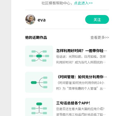
社区模板帮助中心，
点此进入>>
eva
关注
他的近期作品
查看更多>>
怎样利用好时间？一图带你轻松管理
俗话说：光阴似箭，日月如梭。怎样
利用好时间？成为当代人所困扰的问
题。本图将为你带来答案，如果闲暇
时间的你看到了不妨学习学习，管理
《时间管理：如何充分利用你的24小时》读书笔记
好自己的时间，让自己的人生更加绚
《时间管理:如何充分利用你的24小
丽多彩！！！
时》为“简单有趣的个人管理”丛书
之一。《时间管理:如何充分利用你的
24小时》作者从大量关于时间管理的
三句话总结各个APP！
书籍和文章中归纳出约50条原则.并在
您是否还在看大篇大篇的应用介绍？
书中一一展示。《时间管理:如何充分
该导图只用三句话巧妙地总结了如今