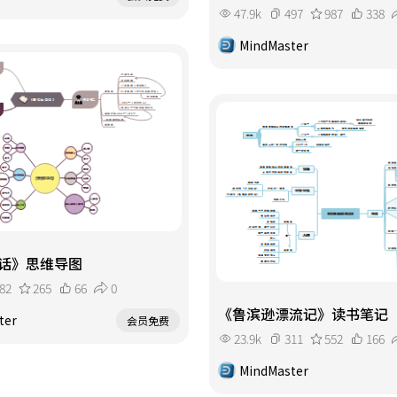
47.9k
497
987
338
MindMaster
话》思维导图
82
265
66
0
《鲁滨逊漂流记》读书笔记
ter
会员免费
23.9k
311
552
166
MindMaster