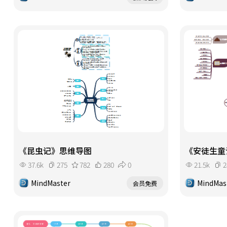
《昆虫记》思维导图
《安徒生童
37.6k
275
782
280
0
21.5k
2
MindMaster
MindMas
会员免费