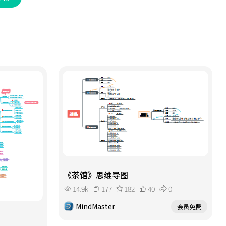
《茶馆》思维导图
14.9k
177
182
40
0
MindMaster
会员免费