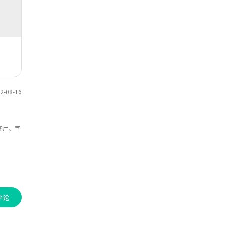
趣，欢迎对该思维导图收藏和点赞~
-08-16
图片、字
评论