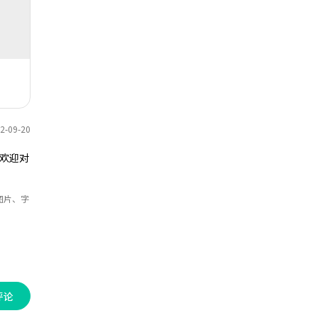
趣，欢迎对该思维导图收藏和点赞~
-09-20
欢迎对
图片、字
评论