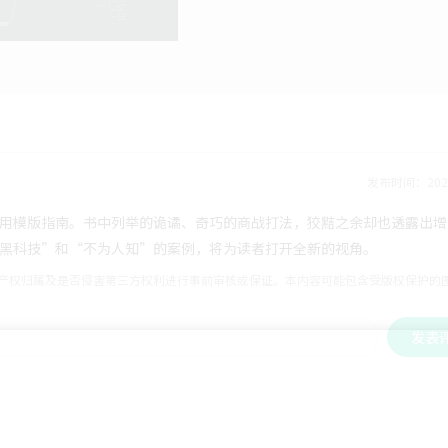
发布时间：2020
用模版指南。书中列举的诡谲、奇巧的商战打法，狡黠之余却也透露出增
黑科技”和“不为人知”的案例，将为读者打开全新的视角。
识产权归属及是否侵害第三方权利进行事前审核或保证。本内容可能包含受版权保护的
发表