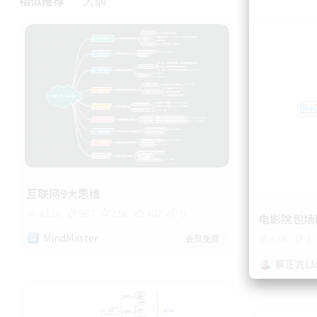
相似推荐
大纲
互联网9大思维
42.1k
987
2.5k
402
0
电影院包场
MindMaster
6.9k
1
会员免费
蔡正兆(Jo