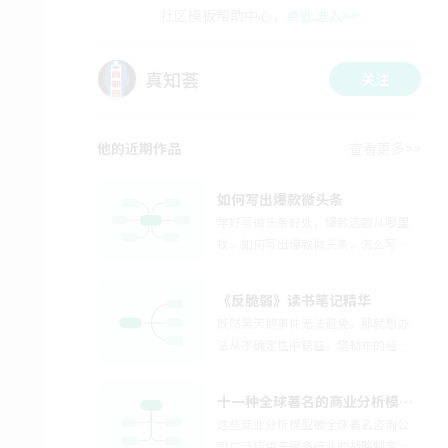
社区模板帮助中心，
点此进入>>
真知荟
关注
他的近期作品
查看更多>>
如何写出爆款微头条
学好写微头条好处，爆款选题从哪里
找，如何写出爆款微头条，怎么写微
头条推书文案。
《反脆弱》读书笔记精华
既然黑天鹅事件无法避免，那就想办
法从不确定性中获益。塔勒布的经典
之作，也是一个人的弹性生存之道。
十一种全球著名的商业分析模型（值得收藏）
这些商业分析模型被全球著名咨询公
司广泛应用于很多行业的战略制定。