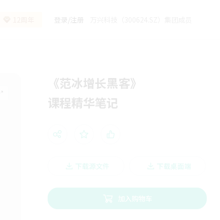
12周年
登录
/
注册
万兴科技（300624.SZ）集团成员
《范冰增长黑客》
课程精华笔记
下载源文件
下载桌面端
加入购物车