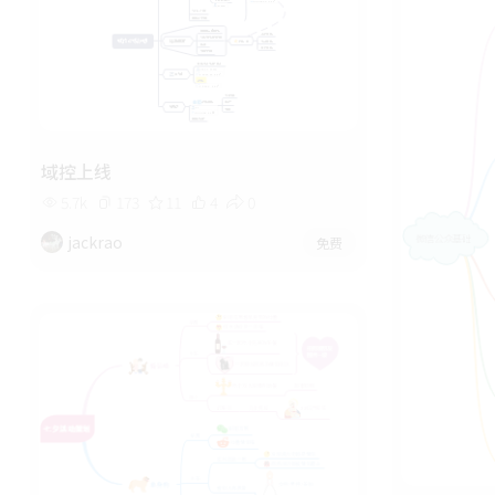
域控上线
5.7k
173
11
4
0
jackrao
免费