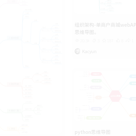
组织架构-单商户商城webAP
思维导图。
20.3k
3
187
8
1
Kacyun
python思维导图