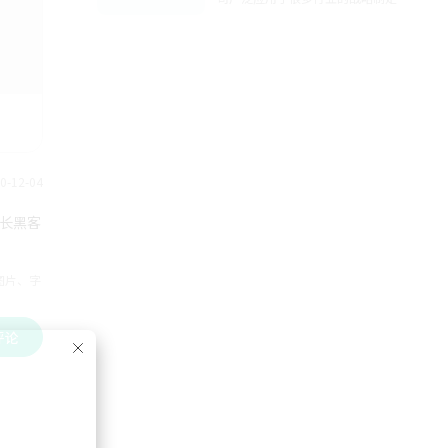
无论是国内还是国际，无论是产品还
是服务。是企业必备的战略制定参考
手册。
-12-04
长黑客
图片、字
评论