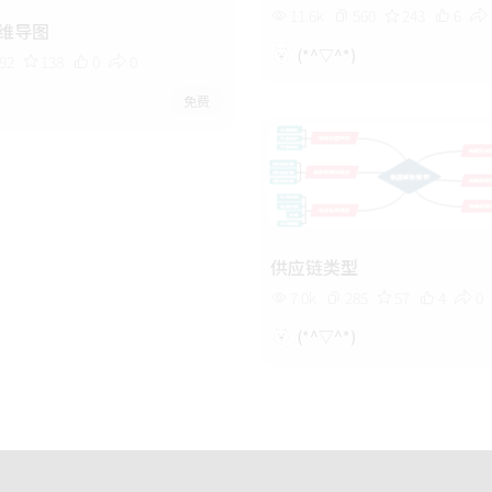
11.6k
560
243
6
维导图
(*^▽^*)
92
138
0
0
免费
供应链类型
7.0k
285
57
4
0
(*^▽^*)