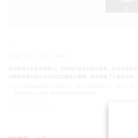
662
40
3
举报
范冰的增长黑客课程笔记，互联网产品增长理论体系、实战方法及应
的那种桀骜不驯与天马行空的嬉皮士精神。本书收录了大量类似的“
提示: 本内容由社区用户上传并分享。平台不对内容的真实性、合法性、知
体或其他第三方素材，使用前请自行确认授权范围。