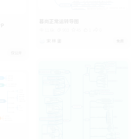
暮尚正常运转导图
P
11.6k
903
45
1
0
宋 林 鉴
免费
仅公开