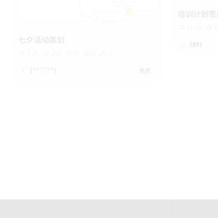
培训计划思
11.9k
6
七夕活动策划
绿叶
7.1k
190
67
0
0
(*^▽^*)
免费