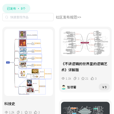
已发布 · 8个
社区发布规范>>
《不讲逻辑的世界里的逻辑艺
术》详解版
1.1k
3
21
3
智德馨
￥9
科技史
1.2k
1
33
3