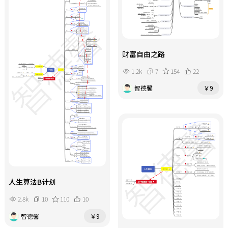
财富自由之路
1.2k
7
154
22
智德馨
￥9
人生算法B计划
2.8k
10
110
10
智德馨
￥9