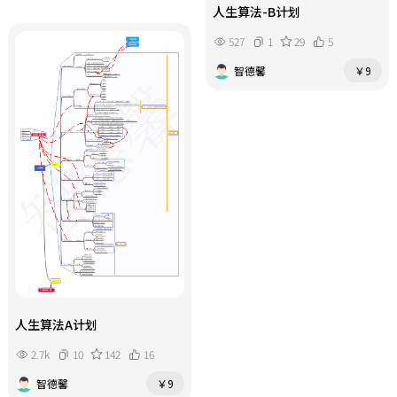
人生算法-B计划
527
1
29
5
智德馨
￥9
人生算法A计划
2.7k
10
142
16
智德馨
￥9