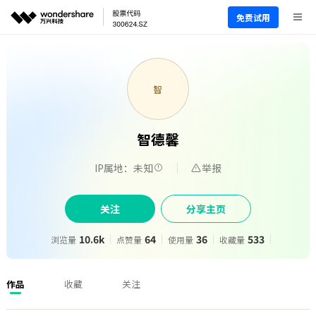
免费试用
智
智德馨
IP属地：未知
举报
关注
分享主页
10.6k
64
36
533
浏览量
点赞量
使用量
收藏量
作品
收藏
关注