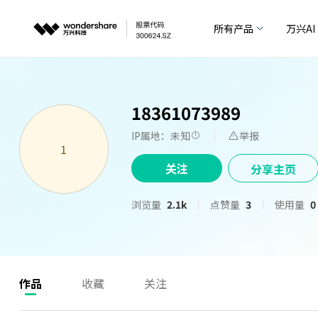
所有产品
万兴AI
18361073989
IP属地：未知
举报
1
关注
分享主页
浏览量
2.1k
点赞量
3
使用量
0
作品
收藏
关注