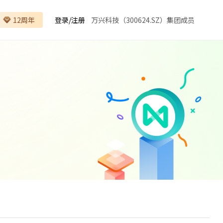
12周年
登录
/
注册
万兴科技（300624.SZ）集团成员