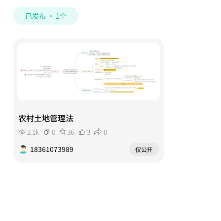
已发布 · 1个
农村土地管理法
2.1k
0
36
3
0
18361073989
仅公开