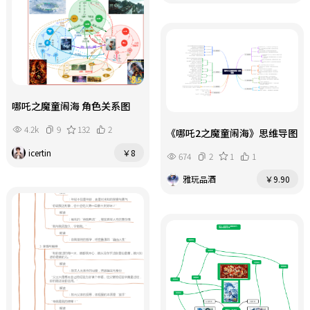
哪吒之魔童闹海 角色关系图
4.2k
9
132
2
《哪吒2之魔童闹海》思维导图
icertin
￥8
674
2
1
1
雅玩品酒
￥9.90