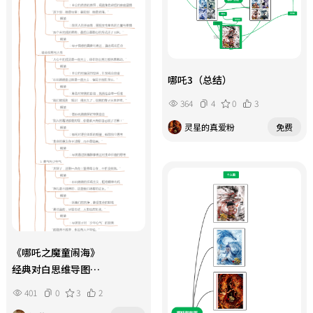
哪吒3（总结）
364
4
0
3
灵星的真爱粉
免费
《哪吒之魔童闹海》
经典对白思维导图
（中英文对照、
401
0
3
2
中高考重点关注）