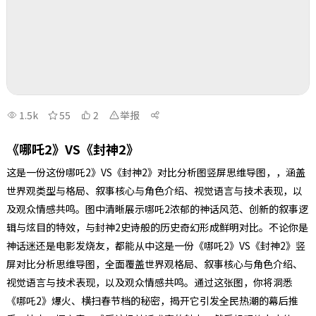
1.5k
55
2
举报
《哪吒2》VS《封神2》
这是一份这份哪吒2》VS《封神2》对比分析图竖屏思维导图，，涵盖
世界观类型与格局、叙事核心与角色介绍、视觉语言与技术表现，以
及观众情感共鸣。图中清晰展示哪吒2浓郁的神话风范、创新的叙事逻
辑与炫目的特效，与封神2史诗般的历史奇幻形成鲜明对比。不论你是
神话迷还是电影发烧友，都能从中这是一份《哪吒2》VS《封神2》竖
屏对比分析思维导图，全面覆盖世界观格局、叙事核心与角色介绍、
视觉语言与技术表现，以及观众情感共鸣。通过这张图，你将洞悉
《哪吒2》爆火、横扫春节档的秘密，揭开它引发全民热潮的幕后推