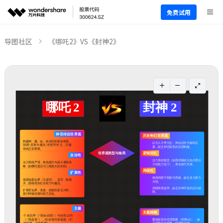
免费试用
导图社区
《哪吒2》VS《封神2》