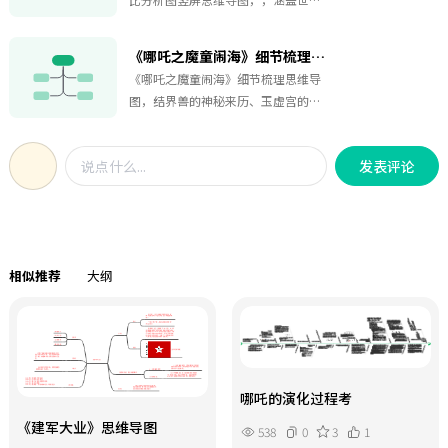
熠生辉。导图不仅梳理了主要角色的
观类型与格局、叙事核心与角色介
血脉恩怨，还通过层级结构将各角色
绍、视觉语言与技术表现，以及观众
间的合作、对立和转换关系直观呈
《哪吒之魔童闹海》细节梳理思维导图
情感共鸣。图中清晰展示哪吒2浓郁的
现，帮助观众快速理清纷繁复杂的故
《哪吒之魔童闹海》细节梳理思维导
神话风范、创新的叙事逻辑与炫目的
事脉络。
图，结界兽的神秘来历、玉虚宫的妙
特效，与封神2史诗般的历史奇幻形成
趣调侃、仙丹和法器背后隐含的文化
鲜明对比。不论你是神话迷还是电影
密码……每一个镜头、每一处暗示都被
发烧友，都能从中这是一份《哪吒2》
发表评论
细致解构，收藏这张图，大家可以更
VS《封神2》竖屏对比分析思维导图，
好地把握电影中的精彩瞬间和隐藏彩
全面覆盖世界观格局、叙事核心与角
蛋，细细品味《哪吒之魔童闹海》所
色介绍、视觉语言与技术表现，以及
蕴藏的无尽魅力！
观众情感共鸣。通过这张图，你将洞
悉《哪吒2》爆火、横扫春节档的秘
相似推荐
大纲
密，揭开它引发全民热潮的幕后推
手。快来一探究竟，感受这场神话盛
宴的魅力，然后赶紧约上小伙伴，直
奔影院体验吧！
哪吒的演化过程考
《建军大业》思维导图
538
0
3
1