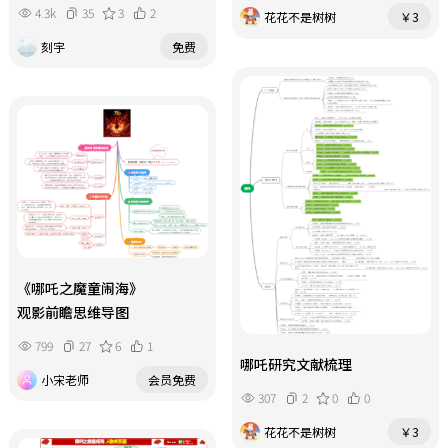
4.3k
35
3
2
花花不是树树
￥3
刻宇
免费
《哪吒之魔童闹海》
观影前瞻思维导图
799
27
6
1
哪吒研究文献梳理
小宋老师
会员免费
307
2
0
0
花花不是树树
￥3