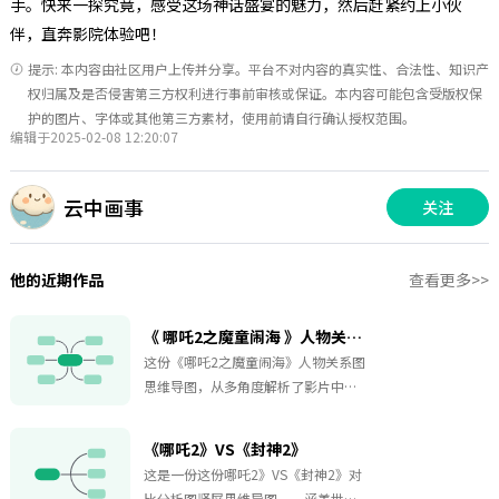
手。快来一探究竟，感受这场神话盛宴的魅力，然后赶紧约上小伙
伴，直奔影院体验吧！
提示: 本内容由社区用户上传并分享。平台不对内容的真实性、合法性、知识产
权归属及是否侵害第三方权利进行事前审核或保证。本内容可能包含受版权保
护的图片、字体或其他第三方素材，使用前请自行确认授权范围。
编辑于2025-02-08 12:20:07
云中画事
关注
他的近期作品
查看更多>>
《 哪吒2之魔童闹海 》人物关系图
这份《哪吒2之魔童闹海》人物关系图
思维导图，从多角度解析了影片中四
大阵营的复杂关系。图中详细展示了
人族、龙族、仙族、妖族各自的势力
《哪吒2》VS《封神2》
布局与相互牵制。哪吒作为核心人
这是一份这份哪吒2》VS《封神2》对
物，其热血抗争的精神在整张图中熠
比分析图竖屏思维导图，，涵盖世界