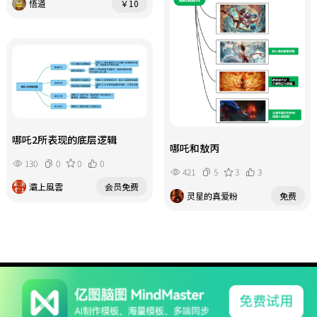
悟道
￥10
哪吒2所表现的底层逻辑
哪吒和敖丙
130
0
0
0
421
5
3
3
灞上風雲
会员免费
灵星的真爱粉
免费