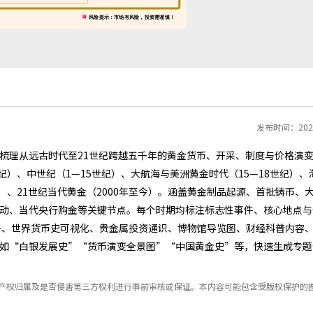
发布时间：2026
梳理从远古时代至21世纪跨越五千年的黄金货币、开采、制度与价格演
纪）、中世纪（1—15世纪）、大航海与美洲黄金时代（15—18世纪）、
0年）、21世纪当代黄金（2000年至今）。涵盖黄金制品起源、首批铸币、
动、当代央行购金等关键节点。每个时期均标注标志性事件、核心地点与
件、世界货币史可视化、贵金属投资通识、博物馆导览图、财经科普内容
如“白银发展史”“货币演变全景图”“中国黄金史”等，快速生成专题
识产权归属及是否侵害第三方权利进行事前审核或保证。本内容可能包含受版权保护的