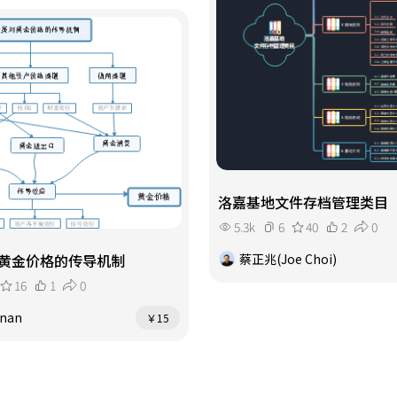
洛嘉基地文件存档管理类目
5.3k
6
40
2
0
蔡正兆(Joe Choi)
黄金价格的传导机制
16
1
0
_nan
￥15