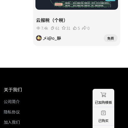
云报税（个税）
7.4k
61
31
5
0
乄i@o_靜
免费
关于我们
公司简介
已加购模板
隐私协议
已购买
加入我们