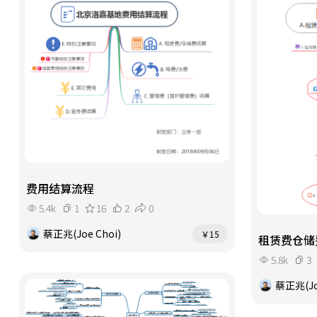
费用结算流程
5.4k
1
16
2
0
蔡正兆(Joe Choi)
￥15
租赁费仓储
5.8k
3
蔡正兆(Jo