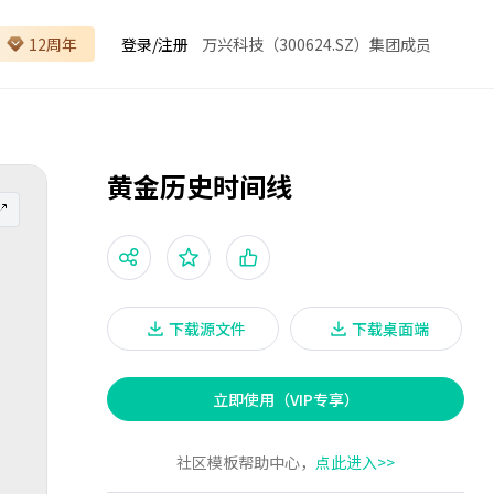
12周年
登录
/
注册
万兴科技（300624.SZ）集团成员
黄金历史时间线
下载源文件
下载桌面端
立即使用（VIP专享）
社区模板帮助中心，
点此进入>>