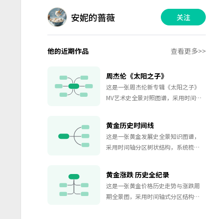
安妮的蔷薇
关注
他的近期作品
查看更多>>
周杰伦《太阳之子》
这是一张周杰伦新专辑《太阳之子》
MV艺术史全景对照图谱，采用时间轴
分区树状结构，系统梳理MV中嵌入的
30幅世界名画及其对应的历史背景、
黄金历史时间线
剧情节点与文化脉络。 全图按MV时间
这是一张黄金发展史全景知识图谱，
线纵向展开，每个时间点对应一幅经
采用时间轴分区树状结构，系统梳理
典名画，涵盖从古典艺术到当代流行
从远古时代至21世纪跨越五千年的黄
文化的多元作品，如《奥德赛》《马
金货币、开采、制度与价格演变历
拉之死》《拉摩的儿女》《安娜·卡
黄金涨跌 历史全纪录
程。 全图按六大历史时期纵向展开：
列尼娜》《奥菲莉亚》以及《海贼
这是一张黄金价格历史走势与涨跌周
远古至古典时代（前5000年—前1世
王》等。每幅画作均标注作者、创作
期全景图，采用时间轴式分区结构，
纪）、中世纪（1—15世纪）、大航海
背景、历史事件及MV剧情关联，信息
系统梳理从1900年至今跨越百年的黄
与美洲黄金时代（15—18世纪）、淘
密度高、艺术与影像互文性强。 复用
金价格关键节点与核心波动周期。 全