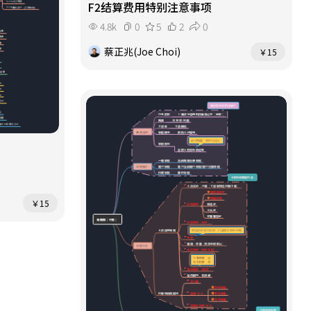
F2结算费用特别注意事项
4.8k
0
5
2
0
蔡正兆(Joe Choi)
￥15
￥15