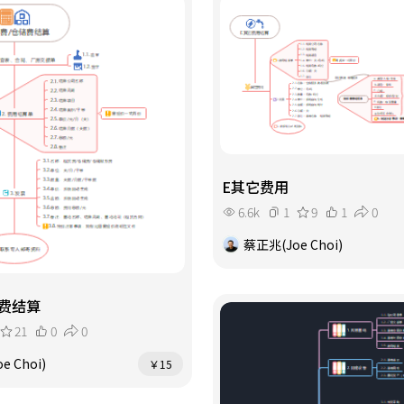
E其它费用
6.6k
1
9
1
0
蔡正兆(Joe Choi)
费结算
21
0
0
e Choi)
￥15