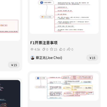
F1开票注意事项
4.5k
0
15
0
0
蔡正兆(Joe Choi)
￥15
￥15