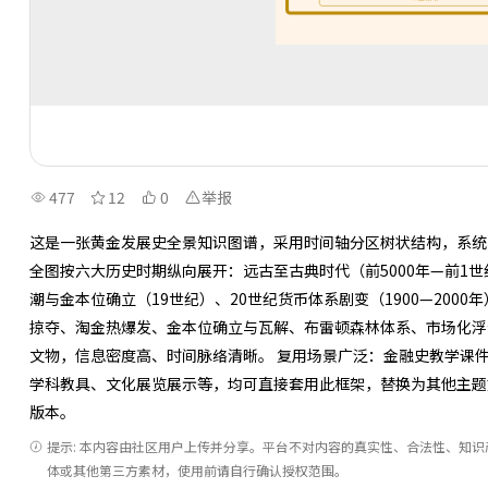
477
12
0
举报
这是一张黄金发展史全景知识图谱，采用时间轴分区树状结构，系统
全图按六大历史时期纵向展开：远古至古典时代（前5000年—前1世
潮与金本位确立（19世纪）、20世纪货币体系剧变（1900—200
掠夺、淘金热爆发、金本位确立与瓦解、布雷顿森林体系、市场化浮
文物，信息密度高、时间脉络清晰。 复用场景广泛：金融史教学课
学科教具、文化展览展示等，均可直接套用此框架，替换为其他主题
版本。
提示: 本内容由社区用户上传并分享。平台不对内容的真实性、合法性、知
体或其他第三方素材，使用前请自行确认授权范围。