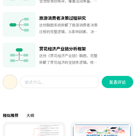
全流程策划框架，覆盖活动筹备、行
程设计、安全管理、餐饮后勤及总结
反馈五大核心模块。 在活动筹备阶
旅游消费者决策过程研究
段，明确了丰富课余生活、亲近自然
这份脑图系统拆解了旅游消费者决策
的活动目标，组建包含总负责人、财
过程的完整逻辑，从影响因素、决策
务、活动组等的筹备团队，细化 5000
流程、理论模型到研究方法进行全面
元预算分配（交通、餐饮、门票
梳理。 在影响因素层面，涵盖个人因
等），并梳理公共物品与个人物品清
赏花经济产业链分析框架
素（时间预算、消费偏好等）、社会
单。 行程与活动设计上，规划了从集
这份《赏花经济产业链》脑图，完整
因素（同伴影响、口碑传播等）、营
合出发到返程的完整时间线，包含主
拆解了赏花经济的全链条逻辑。核心
销因素（广告触达、产品促销等）及
题赏花、自然观察、团队游戏等环
吸引力（01） 以花卉资源为基底，整
环境因素（经济环境、季节气候
节；路线规划以核心赏花区为重点，
合品种、规模、花期管理等产业要
等），共同作用于消费决策。 决策流
设计了多条详版与备用路线，标注各
发表评论
素，叠加节庆活动与文化 IP，打造核
程遵循 “问题识别→信息搜集→方案
景点游览时长与实用提示。 安全管理
心引流引擎。核心业态（02） 围绕吸
评估→购买决策→行为反馈” 五步模
层面，通过行前安全教育、定时点名
引力延伸出观光体验、住宿餐饮、文
型：从萌发旅游需求，到通过线上线
制度、应急处理预案等保障人员安
创购物三大直接变现业态，覆盖景区
下渠道搜集信息，再从预算、体验等
全；餐饮与后勤提供两种午餐方案，
门售、特色餐饮、DIY 手作等全消费场
维度对比方案，最终完成预订并在出
配套休息区、后勤保障等服务；最后
相似推荐
大纲
景。关联与延伸产业（03） 向下联动
行后进行评价反馈。 同时，脑图还梳
通过活动反馈收集、费用公示等完成
农业种植、食品加工等第一产业，向
理了尼科西亚模式、霍华德 - 谢思模式
总结复盘，为后续活动优化提供依
上融合文旅服务、商业消费等第三产
等经典决策模型，并提供深度访谈、
据。
业，形成 “农文旅” 深度融合的产业