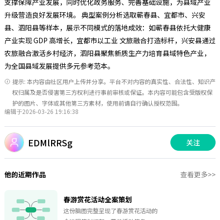
支撑保障产业发展，同时优化政务服务、完善基础设施，为县域产业
升级营造良好发展环境。 典型案例分析选取蕲春县、宜都市、兴安
县、泗阳县等样本，展示不同模式的落地成效：如蕲春县依托大健康
产业实现 GDP 高增长，宜都市以工业 文旅融合打造标杆，兴安县通过
农旅融合激活乡村经济，泗阳县聚焦新质生产力培育县域特色产业，
为全国县域发展提供多元参考范本。
提示: 本内容由社区用户上传并分享。平台不对内容的真实性、合法性、知识产
权归属及是否侵害第三方权利进行事前审核或保证。本内容可能包含受版权保
护的图片、字体或其他第三方素材，使用前请自行确认授权范围。
编辑于2026-03-26 19:16:38
EDMlRRSg
关注
他的近期作品
查看更多>>
春游赏花活动全案策划
这份脑图完整呈现了春游赏花活动的