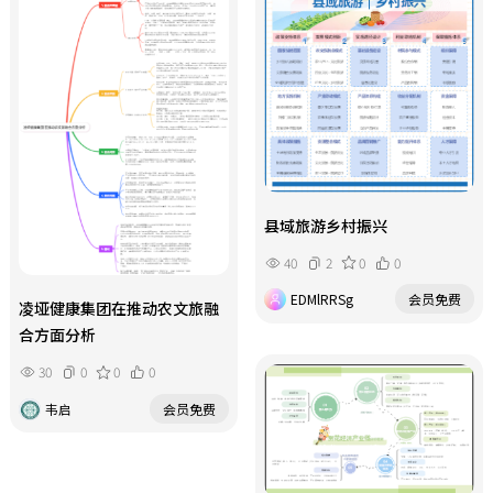
定量调研等研究方法，为旅游消费行
闭环。支撑与保障体系（04） 以交
为分析提供理论与实践工具。
通、公共服务、政策法规为底层支
撑，保障产业链稳定运行。综合效益
与趋势（05） 最终实现经济效益、文
化效益与生态效益的统一，应对季节
性、同质化挑战，顺应全域旅游、乡
村振兴的发展大势。
县域旅游乡村振兴
40
2
0
0
EDMlRRSg
会员免费
凌垭健康集团在推动农文旅融
合方面分析
30
0
0
0
韦启
会员免费