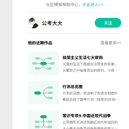
社区模板帮助中心，
点此进入>>
公考大大
关注
他的近期作品
查看更多>>
极简主义生活七大原则
沉重的生活下面是无法预支的答案，
从繁琐之中抽身而出的原则，于极简
之处找到答案。欢迎点赞收藏哦~
行测总览图
行测总览图，简洁明了的语言和图片
概括总结了国考行测（除常识)外的所
有知识点。
常识专项9-中国近现代战争
以导图形式讲述我国近现代所经历的
大小著名战争及战争所带来的意义及