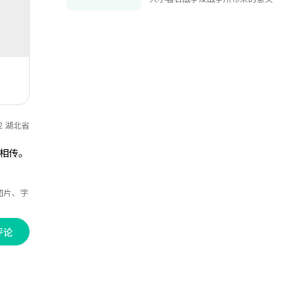
结果,让读者能够简单明了的读懂我国
百年奋斗征程。
22 湖北省
相传。
图片、字
评论