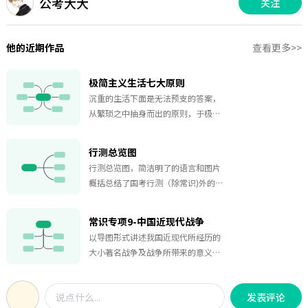
公考大大
关注
他的近期作品
查看更多>>
极简主义生活七大原则
沉重的生活下面是无法预支的答案，
从繁琐之中抽身而出的原则，于极简
之处找到答案。欢迎点赞收藏哦~
行测总览图
行测总览图，简洁明了的语言和图片
概括总结了国考行测（除常识)外的所
有知识点。
常识专项9-中国近现代战争
以导图形式讲述我国近现代所经历的
大小著名战争及战争所带来的意义及
结果,让读者能够简单明了的读懂我国
百年奋斗征程。
发表评论