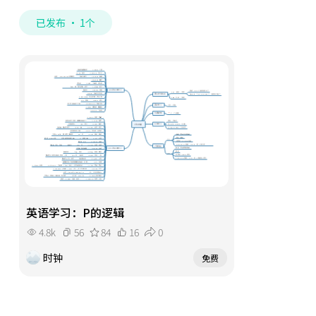
已发布 · 1个
英语学习：P的逻辑
4.8k
56
84
16
0
时钟
免费