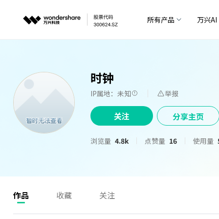
所有产品
万兴AI
时钟
IP属地：未知
举报
关注
分享主页
浏览量
4.8k
点赞量
16
使用量
作品
收藏
关注