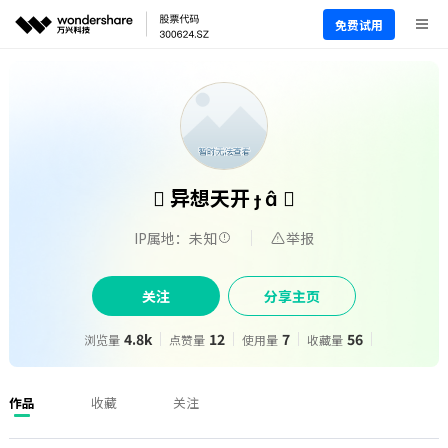
免费试用
 异想天开   
IP属地：未知
举报
关注
分享主页
4.8k
12
7
56
浏览量
点赞量
使用量
收藏量
作品
收藏
关注