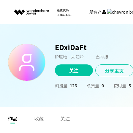
所有产品
EDxiDaFt
IP属地：未知
举报
关注
分享主页
浏览量
126
点赞量
0
使用量
5
作品
收藏
关注