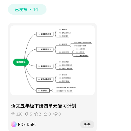
已发布 · 1个
语文五年级下册四单元复习计划
126
5
2
0
0
EDxiDaFt
免费