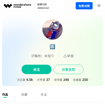
免费试用
0⃣️
IP属地：未知
举报
关注
分享主页
4.5k
37
248
250
浏览量
点赞量
使用量
收藏量
作品
收藏
关注