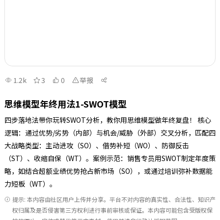
1.2k
3
0
举报
思维模型年终用法1-SWOT模型
四步落地法带你玩转SWOT分析，教你用思维模型做年终复盘！ 核心
逻辑：通过优势/劣势（内部）与机会/威胁（外部）交叉分析，匹配四
大战略类型：主动进攻（SO）、借势补短（WO）、防御反击
（ST）、收缩自保（WT）。案例示范：销售专员用SWOT制定年度策
略，如结合超额业绩优势抢占新市场（SO），或通过培训弥补数据能
力短板（WT）。
提示: 本内容由社区用户上传并分享。平台不对内容的真实性、合法性、知识产
权归属及是否侵害第三方权利进行事前审核或保证。本内容可能包含受版权保