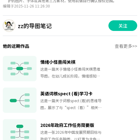
护的图片、字体或其他第三方素材，使用前请自行确认授权范围。
编辑于2025-11-26 11:26:30
zz的导图笔记
关注
他的近期作品
查看更多>>
情绪小怪兽闯关棋
这是一篇关于情绪小怪兽闯关棋思维
导图，在幼儿成长阶段，情绪感知与
自我调节是儿童心理发展的核心必修
课，很多孩子无法清晰分辨喜怒委
英语词根spect (看)学习卡
屈，遇事只会哭闹、发脾气，难以用
这是一篇关于词根spect (看)的思维导
温和方式疏导负面情绪，这款【情绪
图，展示了与“spect（看）”相关的
小怪兽闯关棋】趣味桌游模板，专为
多个英语单词，是学生提升英语学习
低龄儿童设计，借助棋盘闯关的游戏
效率、掌握学习技巧的优质工具。对
形式，让孩子在轻松玩乐中系统学习
2026年政府工作任务简要版
于学生群体而言，此模板是扩大词汇
情绪管理，是家庭亲子陪伴、儿童心
这是一张2026年中国发展预期目标与
量、理解单词构成的宝藏资料。围绕
理辅导的优质教具。桌游支持 2-4 名
政府工作任务脑图，以红黄为主色