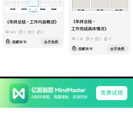
《年终总结・
《年终总结・工作内容概述》
工作完成具体情况》
421
5
0
0
1.1k
6
1
0
图解拆书
会员免费
图解拆书
会员免费
系列产品