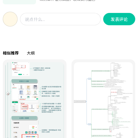
spect这一词根，延伸出inspect、
小朋友共同参与，整套道具仅准备骰
调，采用“双栏+层级模块”结构，左
respect、suspect等多个常见单词，并
子与棋子就能开局，还可使用扣子替
侧呈现发展预期目标，右侧拆解10大
详细拆解了每个单词的词根分解、词
代配套冷静勋章，单局游玩时长控制
发表评论
类政府工作任务，信息分类清晰、逻
性与含义，还配有生动的英文例句，
在 15 至 25 分钟，节奏紧凑不会消耗
辑递进直观。 左侧（发展预期目
帮助学生从根源上理解单词，加深记
孩子过多精力。游戏规则简单易懂，
标）：从经济增长（4.5%-5%）、城
忆。例如，通过“inspect = in（向
约定由年龄最小的孩子最先投掷骰
镇就业（新增1200万人以上）、物价
内） + spect（看）”以及“The
子，依照点数前进对应步数，落到不
涨幅（2%左右），到粮食产量（1.4
manager will inspect the factory
同颜色格子就要完成专属情绪小任
相似推荐
大纲
万亿斤左右）、碳排放降低（3.8%左
tomorrow.”的例句，学生能直观地
务：蓝色冷静格需要练习深呼吸、静
右），再到财政预算（赤字率4%、公
掌握“inspect”检查的含义。在记忆
坐放空；黄色故事格要分享幸福小
共预算支出30万亿等）、货币政策
方法上，模板提供了记忆顺口溜，
事、表演情绪表情；绿色幸运格可以
（适度宽松、降准降息等），全面覆
如“向里inspect查仔细，回头respect
直接领取冷静勋章；红色挑战格练习
盖“增长、民生、生态、财政金
表敬意”等，朗朗上口，便于学生快
温和表达内心感受；紫色挫折格引导
融”四大维度。 右侧（政府工作任
速记忆这12个单词。同时，学习行动
孩子接纳失意、放平心态。棋盘多处
务）：以“十大任务”为核心，包
指南部分给出了每日朗读顺口溜、用
设置 DIY 空白格子，老师和家长能够
括“建设强大国内市场”“培育壮大
单词造新句子、绘制词根联想图等实
自由自定义互动任务，灵活适配不同
新动能”“科技自立自强”“深化改
用建议，助力学生巩固所学知识。对
年龄段孩子的认知水平。棋盘设计了
革开放”“乡村振兴”“区域协
于英语学习者，尤其是希望提升词汇
超多贴近孩童日常的情景任务，包含
调”“民生保障”“绿色转型”“风
记忆效率、掌握词根学习技巧的人来
深呼吸平复焦躁、模仿委屈却好好说
险防控”等，每项任务下细分具体举
说，该模板能帮助大家建立系统的词
话、安静站立整理心情、温柔讲述开
措（如“促消费、扩投资”“传统产
汇学习体系，通过理解词根的含义，