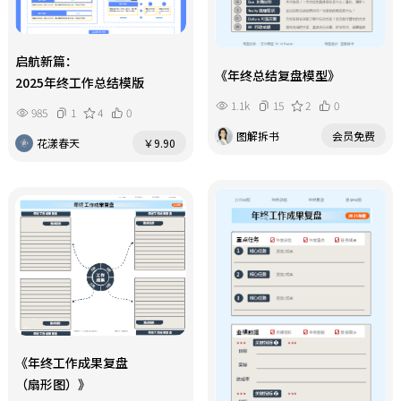
启航新篇：
《年终总结复盘模型》
2025年终工作总结模版
1.1k
15
2
0
985
1
4
0
图解拆书
会员免费
花漾春天
￥9.90
《年终工作成果复盘
（扇形图）》