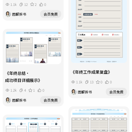
1.1k
12
2
0
图解拆书
会员免费
《年终工作成果复盘》
《年终总结・
成功项目详细展示》
1.1k
13
0
0
1.2k
4
1
0
图解拆书
会员免费
图解拆书
会员免费