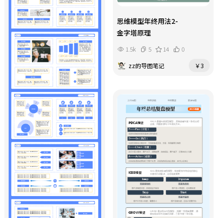
思维模型年终用法2-
金字塔原理
1.5k
5
14
0
zz的导图笔记
￥3