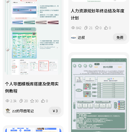
心日常、双人演绎友好相处等丰富互
业优化+新兴产业培育”），用图标
举一反三，轻松掌握更多相关单词。
动环节。在掷棋闯关、完成任务、积
+文字强化可读性。
人力资源规划年终总结及年度
攒冷静勋章的过程中，孩子会主动分
计划
辨开心、生气、委屈、烦躁等不同情
842
21
0
0
绪，学习深呼吸、自我拥抱、轻声倾
诉等实用平复方法。整副棋盘画风软
达叔
免费
萌治愈、任务难度循序渐进，摆脱枯
燥的说教式情绪教育，让孩子在同伴
互动、亲子玩乐的闯关体验里，主动
掌握疏导负面情绪的技巧，轻松养成
平和稳定的心态。用万兴脑图制作的
可爱棋盘，快和孩子一起驯服小怪兽
吧！
个人导图模板库搭建及使用实
例教程
2.3k
20
30
0
zz的导图笔记
￥3