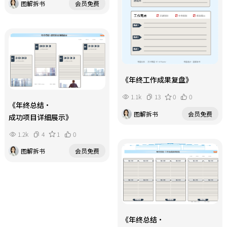
图解拆书
会员免费
《年终工作成果复盘》
1.1k
13
0
0
《年终总结・
图解拆书
会员免费
成功项目详细展示》
1.2k
4
1
0
图解拆书
会员免费
《年终总结・