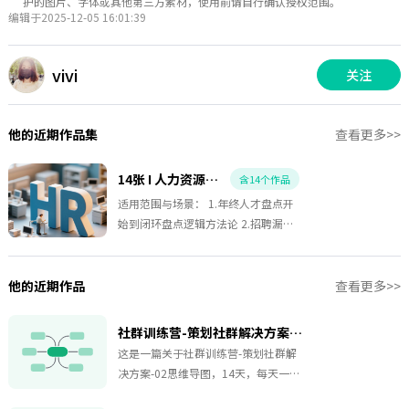
护的图片、字体或其他第三方素材，使用前请自行确认授权范围。
编辑于2025-12-05 16:01:39
vivi
关注
他的近期作品集
查看更多>>
14张 I 人力资源 I 进阶 HR
含14个作品
适用范围与场景： 1.年终人才盘点开
始到闭环盘点逻辑方法论 2.招聘漏斗
分析法模版 3.入门级-HR如何制定
2026年人力预算 4.企业经营三板斧运
营体系 5.战略型HR如果拆解年度规划
他的近期作品
查看更多>>
6.HR年度规划 日常模块拆解 7.劳动关
系-劳动争议的要素表 8.6个人效分析
社群训练营-策划社群解决方案-02
的方法论和公式
这是一篇关于社群训练营-策划社群解
决方案-02思维导图，14天，每天一个
健康小行动改变！本社区将带你从喝