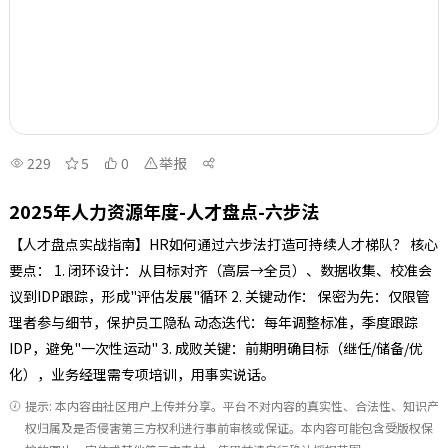
229
5
0
举报
2025年人力资源年度-人才盘点-六步法
【人才盘点实战指南】HR如何通过六步法打造可持续人才梯队？ 核心
要点： 1. 闭环设计：从目标对齐（高层→全员）、数据收集、校准会
议到IDP跟踪，形成"评估发展"循环 2. 关键动作： 保密为先：仅限管
理者参与细节，保护员工隐私 动态迭代：每年调整标准，季度跟踪
IDP，避免"一次性运动" 3. 成败关键：前期明确目标（继任/储备/优
化），业务经理需专项培训，用事实说话。
提示: 本内容由社区用户上传并分享。平台不对内容的真实性、合法性、知识产
权归属及是否侵害第三方权利进行事前审核或保证。本内容可能包含受版权保