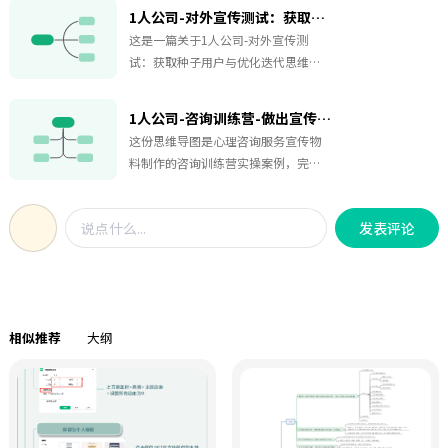
水、晒太阳等小习惯入手，策划每日
1人公司-对外宣传测试：获取种子用户与优化迭代-019
打卡 答疑 互动的解决方案主理人发布
这是一篇关于1人公司-对外宣传测
行动模板并引导反馈，参与者明确目
试：获取种子用户与优化迭代思维导
标并完成打卡。通过三大路径，第14
图，"快速获取高质量种子用户，让宣
天复盘分享收获，全勤奖励健康课程
传更高效！"本次行动聚焦对外宣传测
PDF，一起坚持优化习惯。整套方案流
1人公司-咨询训练营-做出宣传物料-案例（心理咨询服务）-018
试，核心是通过朋友圈（信任度
程完整，目标清晰，分工明确，覆盖
这份思维导图是心理咨询服务宣传物
高）、社群（需授权）及私信触达目
从开营、日常运营到结营复盘全流
料制作的咨询训练营实操案例，完整
标用户宣传内容需包含文案 海报，设
程，落地性较强。无论想要策划健康
梳理从策划到落地的四步工作流程。
置筛选门槛（如定价/随喜机制），避
打卡社群的运营人员，筹备线上习惯
首先明确两大核心任务，同步完成宣
免纯免费用户参与流程：填写问卷→
训练营的创业者，或是做社群活动方
发表评论
发文案与宣传海报。步骤一搭建宣发
体验反馈→优化服务关键动作：群内
案学习的从业者都可以参考学习。
文案五大模块框架，围绕服务内容、
打卡宣传、朋友圈同步报喜、严格遵
创办初衷、从业资历、服务安排、参
循咨询前沟通流程注意事项：朋友圈
与渠道五个核心问题搭建叙事逻辑；
权限管理，私信精准推荐目标：吸引
步骤二给出范文拼接思路，区分开
种子用户，迭代服务！适合小规模冷
相似推荐
大纲
头、主体、结尾结构，融入产品介
启动阶段，低成本完成种子用户招
绍、服务说明、优惠邀约；步骤三制
募，收集真实体验意见用于业务迭
定宣发海报六大要素模板，依次整理
代。适用人群：心理咨询从业者、初
服务名称、用户目标、咨询流程、主
创服务项目运营者、私域创业者、训
理人介绍、适配人群、收费标准；步
练营学员、个人服务从业者。