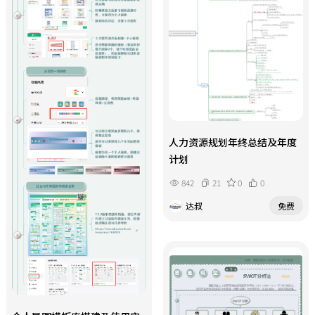
骤四讲解海报落地方法，推荐设计工
具，列明海报必备板块，配套宣传标
语 “会倾听｜有温度｜只为你”。整
套方案标准化输出心理咨询业务宣传
内容，形成可直接套用的文案与海报
模板，清晰规范宣传物料的信息结
构，帮助从业者清晰传递服务价值，
高效完成线上宣传素材创作。
人力资源规划年终总结及年度
计划
842
21
0
0
达叔
免费