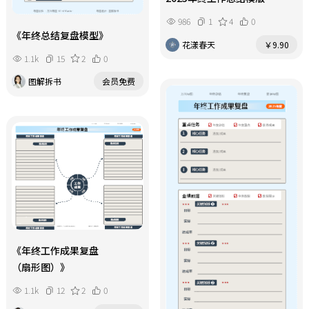
986
1
4
0
《年终总结复盘模型》
花漾春天
￥9.90
1.1k
15
2
0
图解拆书
会员免费
《年终工作成果复盘
（扇形图）》
1.1k
12
2
0