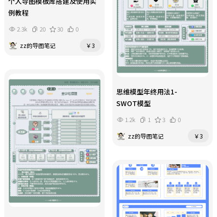
个人导图模板库搭建及使用实
例教程
2.3k
20
30
0
zz的导图笔记
￥3
思维模型年终用法1-
SWOT模型
1.2k
1
3
0
zz的导图笔记
￥3