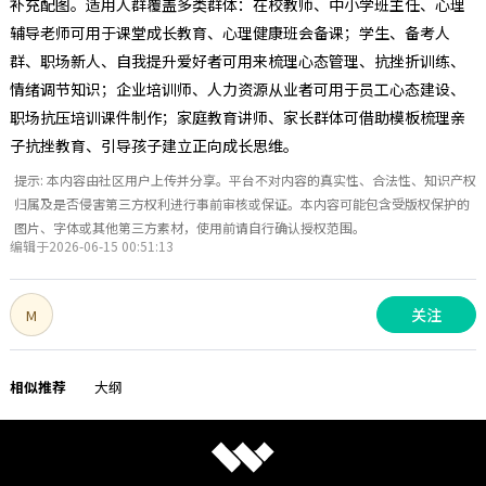
补充配图。适用人群覆盖多类群体：在校教师、中小学班主任、心理
辅导老师可用于课堂成长教育、心理健康班会备课；学生、备考人
群、职场新人、自我提升爱好者可用来梳理心态管理、抗挫折训练、
情绪调节知识；企业培训师、人力资源从业者可用于员工心态建设、
职场抗压培训课件制作；家庭教育讲师、家长群体可借助模板梳理亲
子抗挫教育、引导孩子建立正向成长思维。
提示: 本内容由社区用户上传并分享。平台不对内容的真实性、合法性、知识产权
归属及是否侵害第三方权利进行事前审核或保证。本内容可能包含受版权保护的
图片、字体或其他第三方素材，使用前请自行确认授权范围。
编辑于2026-06-15 00:51:13
关注
M
相似推荐
大纲