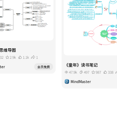
思维导图
32
2.9k
1.1k
1
《童年》读书笔记
ter
会员免费
47.9k
497
987
338
MindMaster