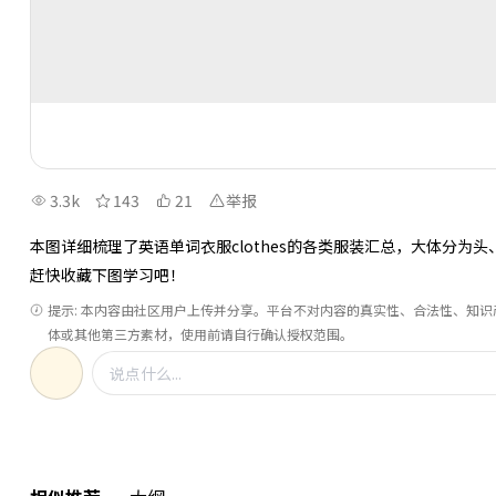
3.3k
143
21
举报
本图详细梳理了英语单词衣服clothes的各类服装汇总，大体分
赶快收藏下图学习吧！
提示: 本内容由社区用户上传并分享。平台不对内容的真实性、合法性、知
体或其他第三方素材，使用前请自行确认授权范围。