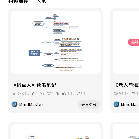
相似推荐
大纲
《稻草人》读书笔记
《老人与海
153.1k
1.3k
1.7k
1.1k
1
64.1k
1
MindMaster
MindMas
会员免费