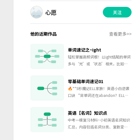
心愿
关注
他的近期作品
查看更多>>
单词速记之~ight
轻松掌握高频词根！以ight结尾的单词
多与‘光’或‘状态’相关，比如
light（光/轻的）、bright（明亮的）
等核心词包括fight（战斗）、
零基础单词速记01
right（正确的）、sight（视力）等高
🔥**5秒魔记ELL家族！英语小白逆袭
频词，还有flight（航班）、
口诀 “背单词还在abandon？ELL家
weight（重量）等实用词汇拓展词如
族魔性口诀拯救你！💥 离谱但有用的
knight（骑士）和delight（喜悦）能
记忆法，跟读3遍直接刻进DNA～
丰富表达这些词覆盖日常交流、考试
英语【名词】知识点
高频考点，助你快速提升词汇量！
中考一模复习材料~小初英语名词知识
汇总，内容包括名词分类、复数变
形、发音及名词所有格等等，绝对值