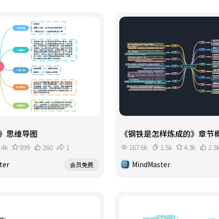
》思维导图
《钢铁是怎样炼成的》章节
.4k
899
260
1
167.6k
1.5k
4.3k
2.3
ter
MindMaster
会员免费