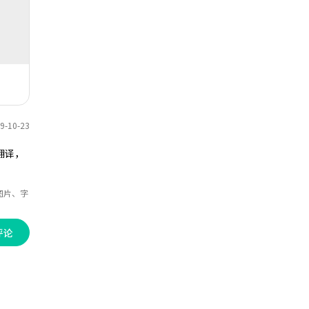
得收藏。
-10-23
翻译，
图片、字
评论