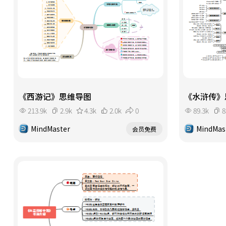
《西游记》思维导图
《水浒传》
213.9k
2.9k
4.3k
2.0k
0
89.3k
8
MindMaster
MindMas
会员免费