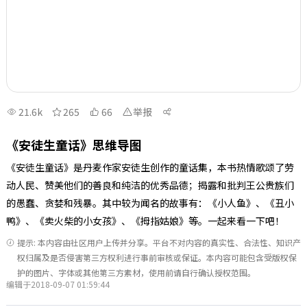
21.6k
265
66
举报
《安徒生童话》思维导图
《安徒生童话》是丹麦作家安徒生创作的童话集，本书热情歌颂了劳
动人民、赞美他们的善良和纯洁的优秀品德；揭露和批判王公贵族们
的愚蠢、贪婪和残暴。其中较为闻名的故事有：《小人鱼》、《丑小
鸭》、《卖火柴的小女孩》、《拇指姑娘》等。一起来看一下吧！
提示: 本内容由社区用户上传并分享。平台不对内容的真实性、合法性、知识产
权归属及是否侵害第三方权利进行事前审核或保证。本内容可能包含受版权保
护的图片、字体或其他第三方素材，使用前请自行确认授权范围。
编辑于2018-09-07 01:59:44