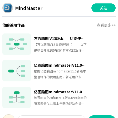
MindMaster
关注
他的近期作品
查看更多>>
万兴脑图 V13版本——功能使用教程
【万兴脑图V13重磅更新！】 ——以下
是整合并标记好的所有重点以及详细
操作教程。 1. 智能升级：新增AI联网
搜索、网页解析功能，让知识获取更
亿图脑图mindmasterV11.0版本使用指南 知识地图
高效一张导图就是一个知识库，信息
根据亿图脑图mindmaster11.0新版本
整合超轻松！ 2. 视觉焕新：主题风格
整理制作的使用指南，新老用户友
多样，支持自定义颜色、优先级标
好。分为五个部分帮你更快上手软件
签，还能关联甘特图与看板，项目进
的基本功能和隐藏技巧，分别是基础
度一目了然 3. 办公提效：协同模式自
亿图脑图mindmasterV11.0版本使用指南 知识地图 - 05v11版本全新功能助力办公
操作、主题样式设置、如何轻松做出
由切换，表格/图片插入、边框样式调
该导图是亿图脑图v11版本使用指南的
好看的思维导图、给思维导图添加丰
整等功能齐全，思维导图也能玩出创
第五部分 V11版本全新功能助你提升
富元素、V11版本全新功能助你提升办
意！从结构布局到任务管理，V13让你
办公效率 ，带你迅速了解桌面版协同
公效率。
事半功倍～
模式切换和协同模式下的独特功能以