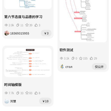
第六节态度与品德的学习
2.0k
11
39
3
18369315955
￥3
软件测试
3.1k
0
155
29
стол
仅公开
时间轴模版
7.7k
33
83
8
刘慧
￥10