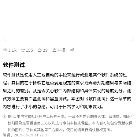
3.1k
155
29
举报
软件测试
软件测试是使用人工或自动的手段来运行或测定某个软件系统的过
程，其目的在于检验它是否满足规定的需求或弄清预期结果与实际结
果之间的差别。从是否关心软件内部结构和具体实现的角度划分，测
试方法主要有白盒测试和黑盒测试。本图对《软件测试》这一章节的
内容进行了小小的总结，可用于日常学习和期末复习。
提示: 本内容由社区用户上传并分享。平台不对内容的真实性、合法性、知识产
权归属及是否侵害第三方权利进行事前审核或保证。本内容可能包含受版权保
护的图片、字体或其他第三方素材，使用前请自行确认授权范围。
编辑于2019-05-19 11:22:07