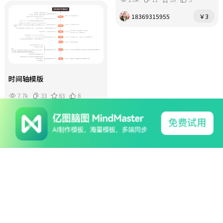
18369315955
￥3
时间轴模版
7.7k
33
83
8
刘慧
￥10
系列产品
软件支持
关于我们