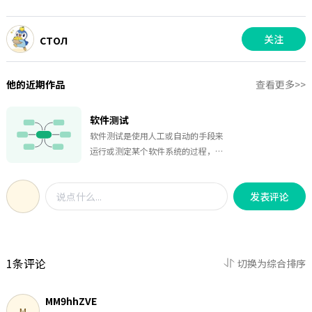
стол
关注
他的近期作品
查看更多>>
软件测试
软件测试是使用人工或自动的手段来
运行或测定某个软件系统的过程，其
目的在于检验它是否满足规定的需求
或弄清预期结果与实际结果之间的差
发表评论
别。从是否关心软件内部结构和具体
实现的角度划分，测试方法主要有白
盒测试和黑盒测试。本图对《软件测
试》这一章节的内容进行了小小的总
结，可用于日常学习和期末复习。
1条评论
切换为综合排序
MM9hhZVE
M