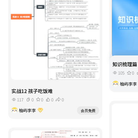
知识梳理篇
105
0
柚屿李李
实战12 孩子吃饭难
117
0
0
0
0
柚屿李李
会员免费