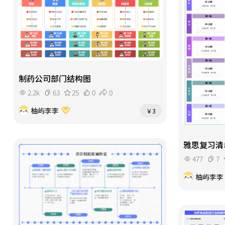
制药公司部门结构图
2.2k
63
25
0
0
柚屿李李
￥3
雅思复习清
477
7
柚屿李李