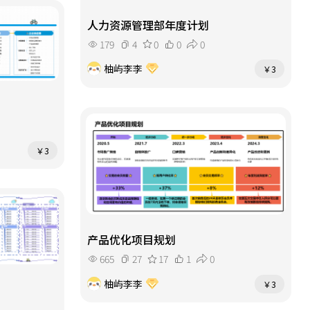
人力资源管理部年度计划
179
4
0
0
0
柚屿李李
￥3
￥3
产品优化项目规划
665
27
17
1
0
柚屿李李
￥3