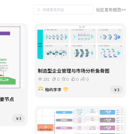
社区发布规范>>
制造型企业管理与市场分析鱼骨图
191
0
0
0
0
柚屿李李
￥3
要节点
￥3