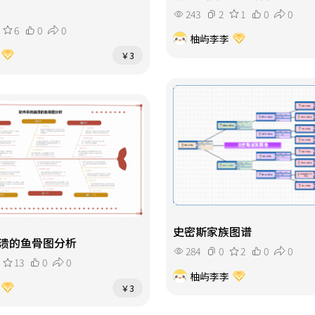
243
2
1
0
0
6
0
0
柚屿李李
￥3
史密斯家族图谱
溃的鱼骨图分析
284
0
2
0
0
13
0
0
柚屿李李
￥3