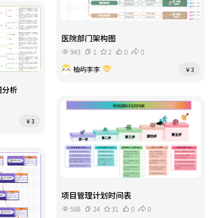
医院部门架构图
943
1
2
0
0
柚屿李李
￥3
细分析
￥3
项目管理计划时间表
588
24
31
0
0