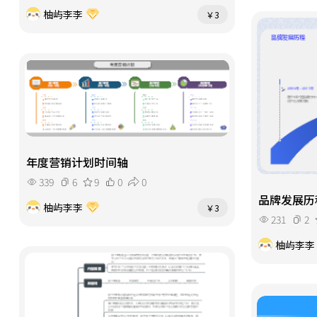
柚屿李李
￥3
年度营销计划时间轴
339
6
9
0
0
品牌发展历
柚屿李李
￥3
231
2
柚屿李李