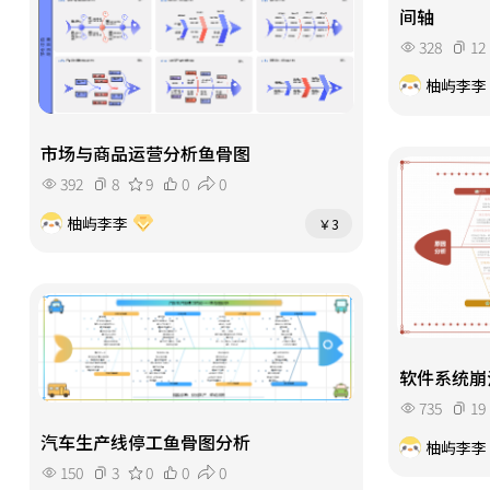
间轴
328
12
柚屿李李
市场与商品运营分析鱼骨图
392
8
9
0
0
柚屿李李
￥3
软件系统崩
735
19
汽车生产线停工鱼骨图分析
柚屿李李
150
3
0
0
0