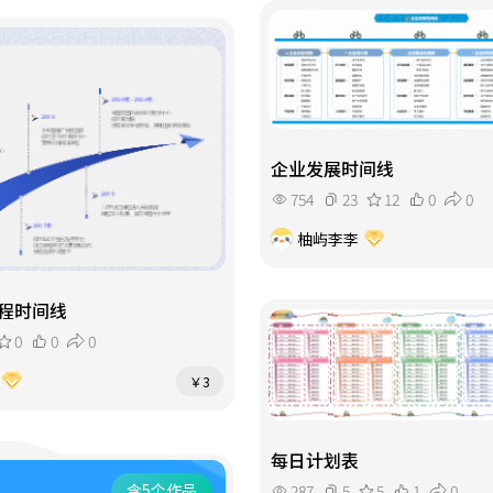
企业发展时间线
754
23
12
0
0
柚屿李李
程时间线
0
0
0
￥3
每日计划表
含5个作品
287
5
5
1
0