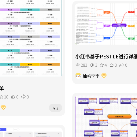
小红书基于PESTLE进行详
283
3
4
0
0
柚屿李李
单
10
0
0
￥3