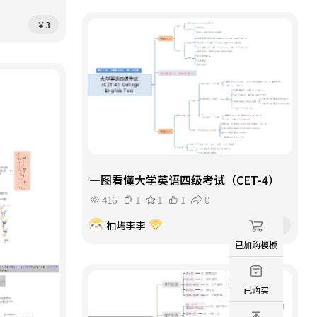
￥3
一图看懂大学英语四级考试（CET-4）
416
1
1
1
0
柚屿李李
会员免费
已加购模板
已购买