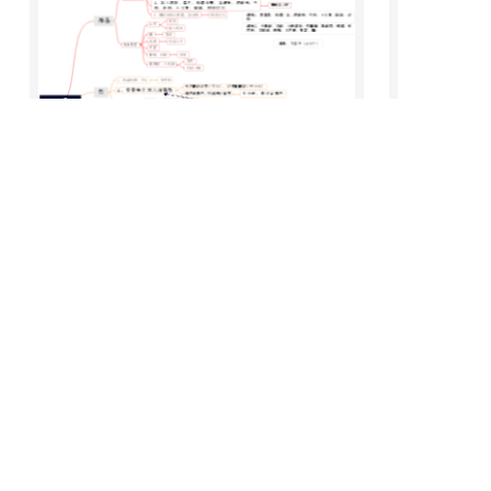
干锅排骨家常菜制作方法
75
0
2
0
0
柚屿李李
￥3
毛概备考知
93
3
柚屿李李