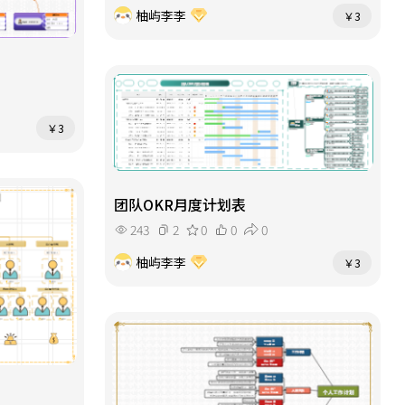
柚屿李李
￥3
￥3
团队OKR月度计划表
243
2
0
0
0
柚屿李李
￥3