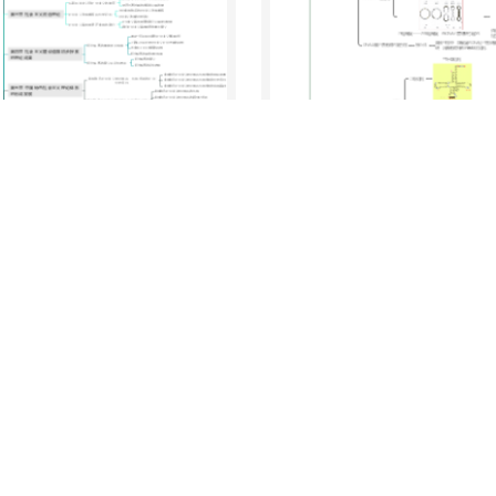
生物化学核酸思维导图
193
2
1
0
0
柚屿李李
识点
0
0
0
会员免费