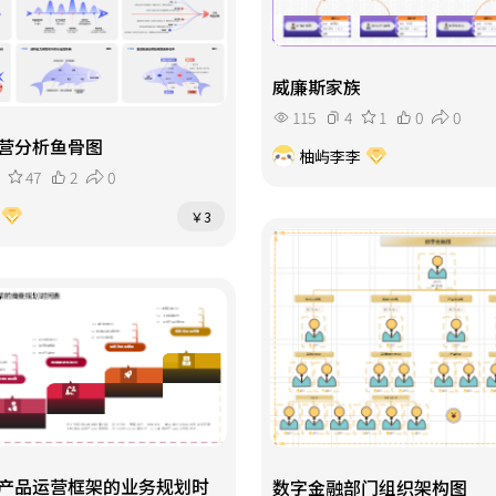
威廉斯家族
115
4
1
0
0
营分析鱼骨图
柚屿李李
47
2
0
￥3
产品运营框架的业务规划时
数字金融部门组织架构图