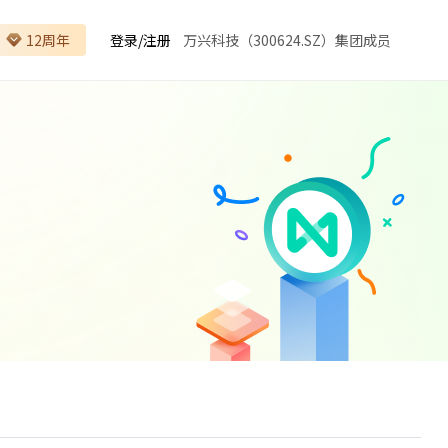
12周年
登录
/
注册
万兴科技（300624.SZ）集团成员