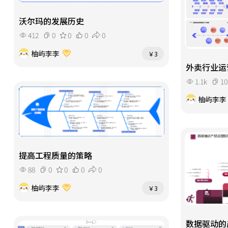
沃尔玛的发展历史
412
0
0
0
0
柚屿李李
￥3
外卖行业运
1.1k
10
柚屿李李
提高工程质量的策略
88
0
0
0
0
柚屿李李
￥3
数据驱动的