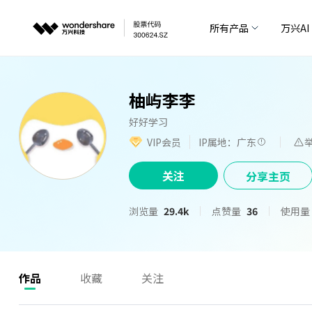
所有产品
万兴AI
柚屿李李
好好学习
VIP会员
IP属地：广东
关注
分享主页
浏览量
29.4k
点赞量
36
使用量
作品
收藏
关注