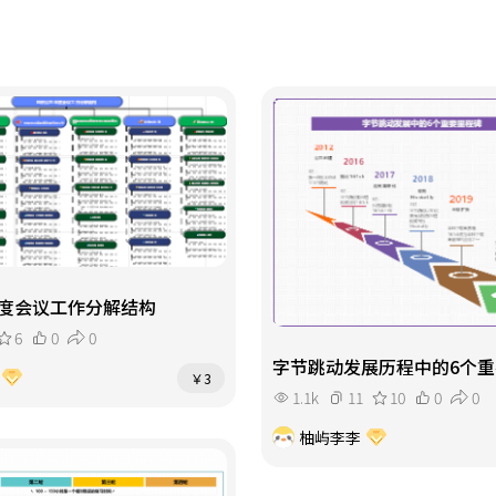
度会议工作分解结构
6
0
0
字节跳动发展历程中的6个重
￥3
1.1k
11
10
0
0
柚屿李李