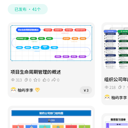
已发布 · 41个
项目生命周期管理的概述
组织公司年
313
0
0
0
0
218
7
柚屿李李
￥3
柚屿李李