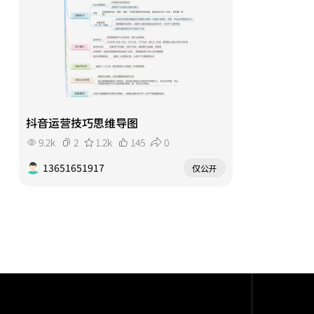
抖音运营技巧思维导图
9.2k
2
1.2k
145
0
13651651917
仅公开