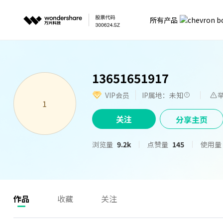
所有产品
13651651917
VIP会员
IP属地：未知
1
关注
分享主页
浏览量
9.2k
点赞量
145
使用量
作品
收藏
关注