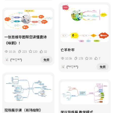
一张思维导图帮您读懂唐诗
《咏鹅》！
亡羊补牢
10.1k
223
120
32
10.5k
178
39
7
(*^▽^*)
免费
(*^▽^*)
免费
现场展示课（肖玮绘制）
学议导练展 教学模式