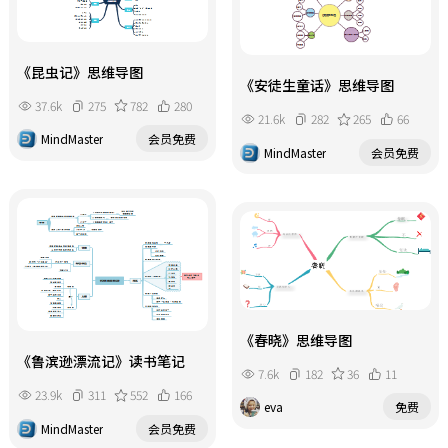
《昆虫记》思维导图
《安徒生童话》思维导图
37.6k
275
782
280
21.6k
282
265
66
MindMaster
会员免费
MindMaster
会员免费
《春晓》思维导图
《鲁滨逊漂流记》读书笔记
7.6k
182
36
11
23.9k
311
552
166
eva
免费
MindMaster
会员免费