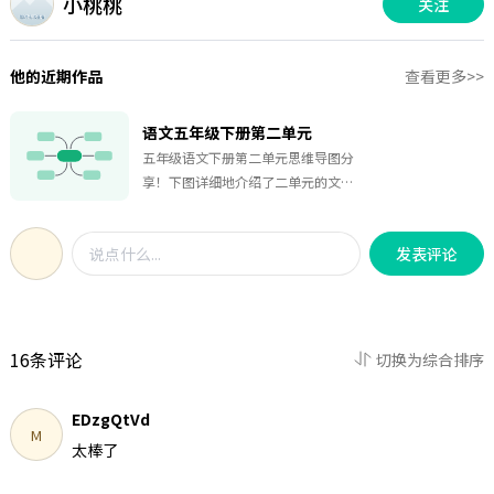
小桃桃
关注
他的近期作品
查看更多>>
语文五年级下册第二单元
五年级语文下册第二单元思维导图分
享！下图详细地介绍了二单元的文章
中的重点内容。本图结构清晰，内容
丰富，帮助同学们构建一个更为完整
发表评论
的数学知识体系！
16条评论
切换为综合排序
EDzgQtVd
M
太棒了