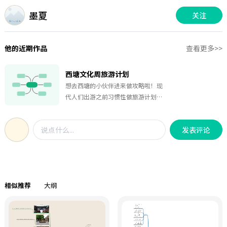
墨夏
关注
他的近期作品
查看更多>>
西塘文化周旅游计划
想去西塘的小伙伴进来做攻略啦！现
代人们出游之前习惯性做旅游计划，
而西塘因汉服文化作为近年来兴起的
又一热门旅游景点也受到广大群众的
发表评论
青睐。这里西塘文化周攻略图，仅供
大家参考，喜欢的话点个赞吧！
相似推荐
大纲