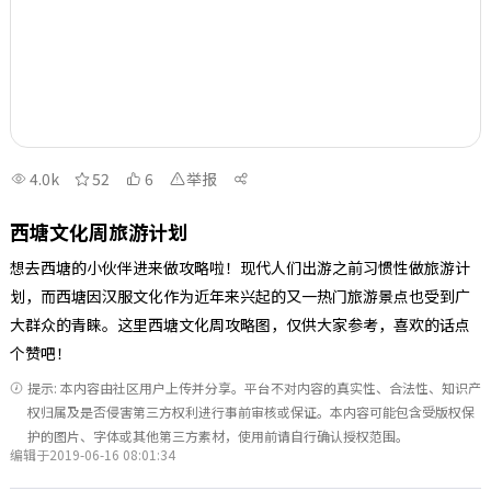
4.0k
52
6
举报
西塘文化周旅游计划
想去西塘的小伙伴进来做攻略啦！现代人们出游之前习惯性做旅游计
划，而西塘因汉服文化作为近年来兴起的又一热门旅游景点也受到广
大群众的青睐。这里西塘文化周攻略图，仅供大家参考，喜欢的话点
个赞吧！
提示: 本内容由社区用户上传并分享。平台不对内容的真实性、合法性、知识产
权归属及是否侵害第三方权利进行事前审核或保证。本内容可能包含受版权保
护的图片、字体或其他第三方素材，使用前请自行确认授权范围。
编辑于2019-06-16 08:01:34