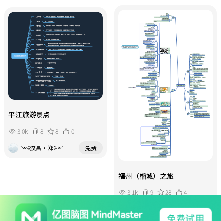
平江旅游景点
3.0k
8
8
0
༺汉昌·郑༻
免费
福州（榕城）之旅
3.1k
9
28
4
学坏
￥3