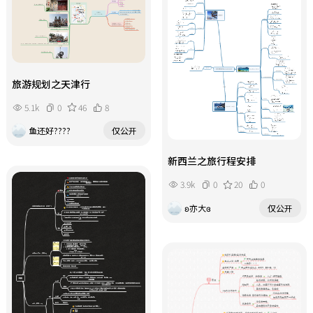
旅游规划之天津行
5.1k
0
46
8
鱼还好????
仅公开
新西兰之旅行程安排
3.9k
0
20
0
ʚ亦大ɞ
仅公开