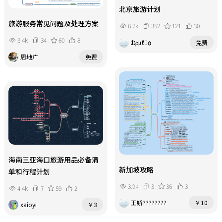
北京旅游计划
旅游服务常见问题及处理方案
6.7k
352
121
30
3.4k
34
60
8
₯㎕
免费
周地广
免费
海南三亚海口旅游用品必备清
新加坡攻略
单和行程计划
3.9k
3
36
3
4.4k
7
59
2
王娇????????
￥10
xaioyi
￥3