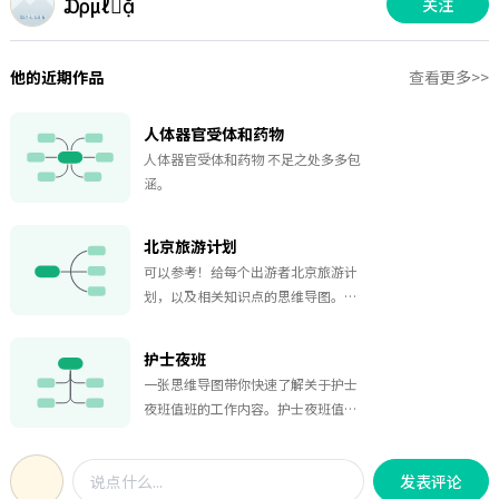
₯㎕
关注
他的近期作品
查看更多>>
人体器官受体和药物
人体器官受体和药物 不足之处多多包
涵。
北京旅游计划
可以参考！给每个出游者北京旅游计
划，以及相关知识点的思维导图。四
个人在五月底去北京旅游的计划，包
含景点游玩，酒店预订，出行方式等
护士夜班
信息。如果有帮到你，不妨点个赞
一张思维导图带你快速了解关于护士
啊！
夜班值班的工作内容。护士夜班值班
时需要做很多事情，例如：看动态白
板、统计待测体温、睡眠监测、核对
发表评论
输液、巡视病房、测量血糖等。