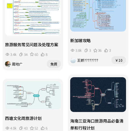
新加坡攻略
旅游服务常见问题及处理方案
3.8k
3
36
3
3.4k
34
60
8
王娇????????
￥10
周地广
免费
西塘文化周旅游计划
海南三亚海口旅游用品必备清
单和行程计划
4.0k
43
52
6