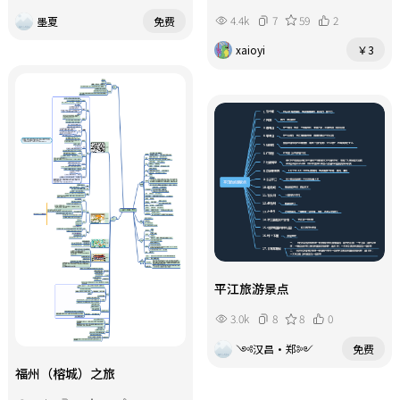
4.4k
7
59
2
墨夏
免费
xaioyi
￥3
平江旅游景点
3.0k
8
8
0
༺汉昌·郑༻
免费
福州（榕城）之旅