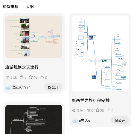
相似推荐
大纲
旅游规划之天津行
5.1k
0
46
8
鱼还好????
仅公开
新西兰之旅行程安排
3.9k
0
20
0
ʚ亦大ɞ
仅公开