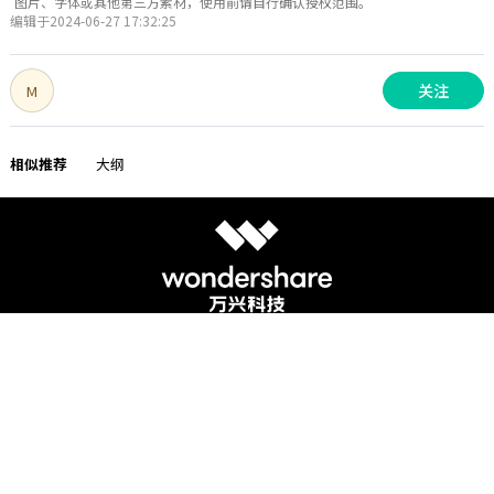
图片、字体或其他第三方素材，使用前请自行确认授权范围。
编辑于2024-06-27 17:32:25
关注
M
相似推荐
大纲
系列产品
软件支持
关于我们
亿图软件版权所有2014-2022
|
粤公网安备44030502000193
|
粤ICP备16029015号