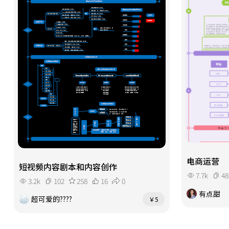
电商运营
短视频内容剧本和内容创作
7.7k
48
3.2k
102
258
16
0
有点甜
超可爱的????
￥5