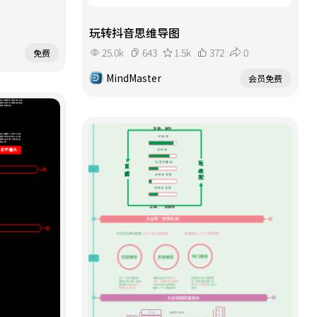
玩转抖音思维导图
25.0k
643
1.5k
372
0
免费
MindMaster
会员免费