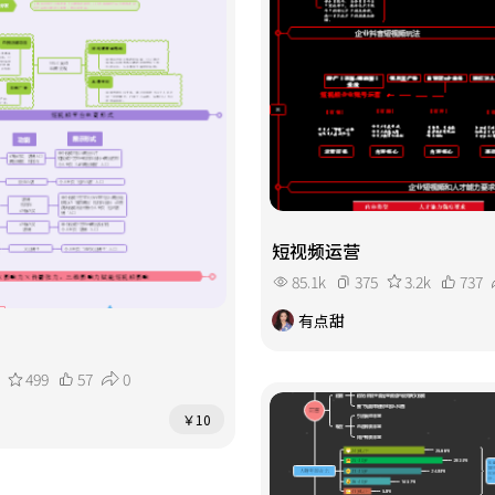
短视频运营
85.1k
375
3.2k
737
有点甜
499
57
0
￥10