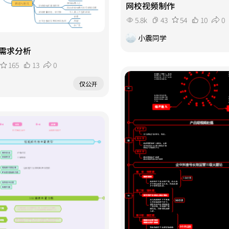
网校视频制作
5.8k
43
54
10
0
小震同学
需求分析
165
13
0
仅公开