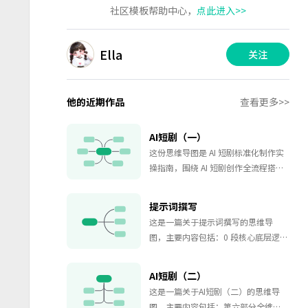
社区模板帮助中心，
点此进入>>
Ella
关注
他的近期作品
查看更多>>
AI短剧（一）
这份思维导图是 AI 短剧标准化制作实
操指南，围绕 AI 短剧创作全流程搭建
完整技术体系，划分五大核心模块，
覆盖剧本、镜头、光影、人物运镜、
提示词撰写
转场规范，为 AI 短剧工业化生产提供
这是一篇关于提示词撰写的思维导
标准化操作方案。导图以 AI 短剧制作
图，主要内容包括：0 段核心底层逻
为核心，分为五大板块。第一部分为
辑，明确权重、构图、光影底层规
剧本叙事标准化实操，包含开篇钩子
则，从根源规避成片不稳定问题；1 段
与单集节奏设计、AI 人设搭建规范、
AI短剧（二）
锁定画幅、画质、基础参数，作为最
台词动作脚本生成规则，规范 3 秒钩
这是一篇关于AI短剧（二）的思维导
高权重固定项，统一全片基础规格；2
子、时间轴、人物管控等剧本底层逻
图，主要内容包括：第六部分全维度