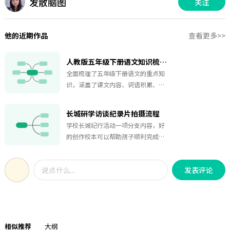
发散脑图
关注
他的近期作品
查看更多>>
人教版五年级下册语文知识梳理图
全面梳理了五年级下册语文的重点知
识，涵盖了课文内容、词语积累、句
式学习、阅读理解、写作技巧、语文
知识拓展、综合练习等多个板块，有
长城研学访谈纪录片拍摄流程
助于学生系统地学习和复习。
学校长城纪行活动一项分支内容，好
的创作校本可以帮助孩子顺利完成。
全面展示了长城研学访谈纪录片拍摄
的各个环节和具体任务，有助于相关
发表评论
人员系统地了解和执行拍摄工作。
相似推荐
大纲