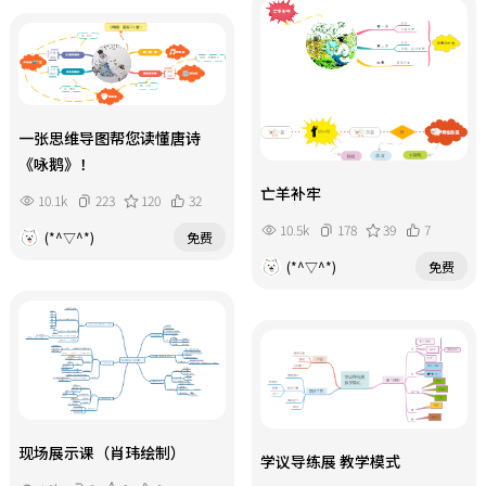
一张思维导图帮您读懂唐诗
《咏鹅》！
亡羊补牢
10.1k
223
120
32
10.5k
178
39
7
(*^▽^*)
免费
(*^▽^*)
免费
现场展示课（肖玮绘制）
学议导练展 教学模式