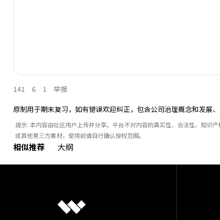
141
6
1
举报
原制用于期末复习，如有错误欢迎纠正，包含公司治理概念和发展、
提示: 本内容由社区用户上传并分享。平台不对内容的真实性、合法性、知识
或其他第三方素材，使用前请自行确认授权范围。
相似推荐
大纲